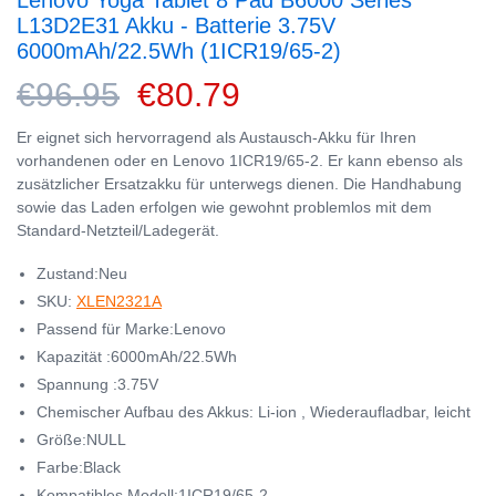
Lenovo Yoga Tablet 8 Pad B6000 Series
L13D2E31 Akku - Batterie 3.75V
6000mAh/22.5Wh (1ICR19/65-2)
€96.95
€80.79
Er eignet sich hervorragend als Austausch-Akku für Ihren
vorhandenen oder en Lenovo 1ICR19/65-2. Er kann ebenso als
zusätzlicher Ersatzakku für unterwegs dienen. Die Handhabung
sowie das Laden erfolgen wie gewohnt problemlos mit dem
Standard-Netzteil/Ladegerät.
Zustand:Neu
SKU:
XLEN2321A
Passend für Marke:Lenovo
Kapazität :6000mAh/22.5Wh
Spannung :3.75V
Chemischer Aufbau des Akkus: Li-ion , Wiederaufladbar, leicht
Größe:NULL
Farbe:Black
Kompatibles Modell:1ICR19/65-2