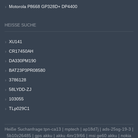
Motorola P8668 GP328D+ DP4400
HEISSE SUCHE
XU141
CR17450AH
DA330PM190
BAT23P3PR08580
3786128
58LYDD-ZJ
103055
TLp029C1
Heiße Suchanfrage:
tpn-ca13
|
mptech
|
ap18d7j
|
ads-25sg-19-3
|
5b10z26485
|
gps akku
|
akku 4inr19/66
|
msi ge60 akku
|
nokia