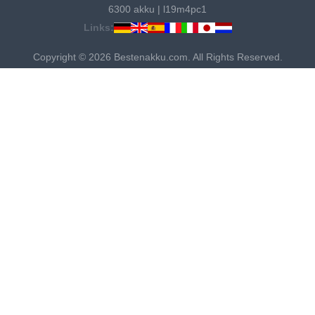
6300 akku
|
l19m4pc1
Links:
Copyright © 2026 Bestenakku.com. All Rights Reserved.