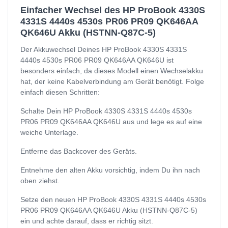
Einfacher Wechsel des HP ProBook 4330S
4331S 4440s 4530s PR06 PR09 QK646AA
QK646U Akku (HSTNN-Q87C-5)
Der Akkuwechsel Deines HP ProBook 4330S 4331S
4440s 4530s PR06 PR09 QK646AA QK646U ist
besonders einfach, da dieses Modell einen Wechselakku
hat, der keine Kabelverbindung am Gerät benötigt. Folge
einfach diesen Schritten:
Schalte Dein HP ProBook 4330S 4331S 4440s 4530s
PR06 PR09 QK646AA QK646U aus und lege es auf eine
weiche Unterlage.
Entferne das Backcover des Geräts.
Entnehme den alten Akku vorsichtig, indem Du ihn nach
oben ziehst.
Setze den neuen HP ProBook 4330S 4331S 4440s 4530s
PR06 PR09 QK646AA QK646U Akku (HSTNN-Q87C-5)
ein und achte darauf, dass er richtig sitzt.