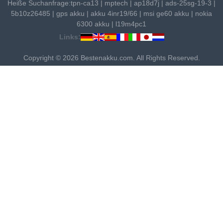
Heiße Suchanfrage:
tpn-ca13
|
mptech
|
ap18d7j
|
ads-25sg-19-3
|
5b10z26485
|
gps akku
|
akku 4inr19/66
|
msi ge60 akku
|
nokia
6300 akku
|
l19m4pc1
Links:
Copyright © 2026 Bestenakku.com. All Rights Reserved.