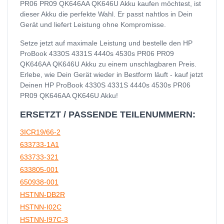
PR06 PR09 QK646AA QK646U Akku kaufen möchtest, ist
dieser Akku die perfekte Wahl. Er passt nahtlos in Dein
Gerät und liefert Leistung ohne Kompromisse.
Setze jetzt auf maximale Leistung und bestelle den HP
ProBook 4330S 4331S 4440s 4530s PR06 PR09
QK646AA QK646U Akku zu einem unschlagbaren Preis.
Erlebe, wie Dein Gerät wieder in Bestform läuft - kauf jetzt
Deinen HP ProBook 4330S 4331S 4440s 4530s PR06
PR09 QK646AA QK646U Akku!
ERSETZT / PASSENDE TEILENUMMERN:
3ICR19/66-2
633733-1A1
633733-321
633805-001
650938-001
HSTNN-DB2R
HSTNN-I02C
HSTNN-I97C-3