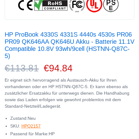
HP ProBook 4330S 4331S 4440s 4530s PR06
PR09 QK646AA QK646U Akku - Batterie 11.1V
Compatible 10.8V 93wh/9cell (HSTNN-Q87C-
5)
€113.81
€94.84
Er eignet sich hervorragend als Austausch-Akku für Ihren
vorhandenen oder en HP HSTNN-Q87C-5. Er kann ebenso als
zusätzlicher Ersatzakku für unterwegs dienen. Die Handhabung
sowie das Laden erfolgen wie gewohnt problemlos mit dem
Standard-Netzteil/Ladegerät.
Zustand:Neu
SKU:
HPQ2157
Passend für Marke:HP