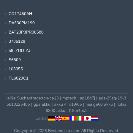
CR17450AH
DA330PM190
BAT23P3PR08580
3786128
58LYDD-ZJ
S6509
103055
TLp029C1
Heiße Suchanfrage:
tpn-ca13
|
mptech
|
ap18d7j
|
ads-25sg-19-3
|
5b10z26485
|
gps akku
|
akku 4inr19/66
|
msi ge60 akku
|
nokia
6300 akku
|
l19m4pc1
Links:
Copyright © 2026 Bestenakku.com. All Rights Reserved.