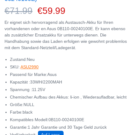
€71.99
€59.99
Er eignet sich hervorragend als Austausch-Akku für Ihren
vorhandenen oder en Asus 0B110-00240100E. Er kann ebenso
als zusätzlicher Ersatzakku für unterwegs dienen. Die
Handhabung sowie das Laden erfolgen wie gewohnt problemlos
mit dem Standard-Netzteil/Ladegerät.
Zustand:Neu
SKU:
ASU2990
Passend für Marke:Asus
Kapazität :33WH/2200MAH
Spannung :11.25V
Chemischer Aufbau des Akkus: li-ion , Wiederaufladbar, leicht
Größe:NULL
Farbe:black
Kompatibles Modell:0B110-00240100E
Garantie:1 Jahr Garantie und 30 Tage Geld zurück
Verfügbarkeit:
Auf Lager.