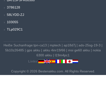
3786128
58LYDD-ZJ
103055
TLp029C1
Heiße Suchanfrage:
tpn-ca13
|
mptech
|
ap18d7j
|
ads-25sg-19-3
|
5b10z26485
|
gps akku
|
akku 4inr19/66
|
msi ge60 akku
|
nokia
6300 akku
|
l19m4pc1
Links:
Copyright © 2026 Bestenakku.com. All Rights Reserved.