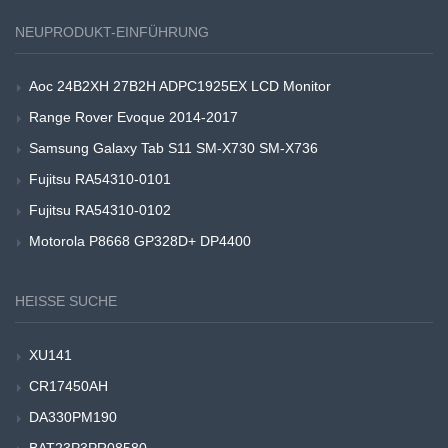
NEUPRODUKT-EINFÜHRUNG
Aoc 24B2XH 27B2H ADPC1925EX LCD Monitor
Range Rover Evoque 2014-2017
Samsung Galaxy Tab S11 SM-X730 SM-X736
Fujitsu RA54310-0101
Fujitsu RA54310-0102
Motorola P8668 GP328D+ DP4400
HEISSE SUCHE
XU141
CR17450AH
DA330PM190
BAT23P3PR08580