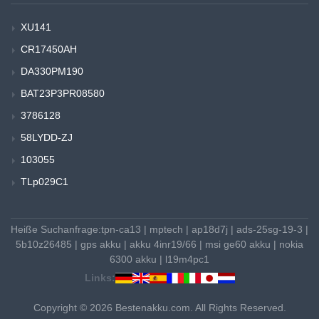
XU141
CR17450AH
DA330PM190
BAT23P3PR08580
3786128
58LYDD-ZJ
103055
TLp029C1
Heiße Suchanfrage:
tpn-ca13
|
mptech
|
ap18d7j
|
ads-25sg-19-3
|
5b10z26485
|
gps akku
|
akku 4inr19/66
|
msi ge60 akku
|
nokia
6300 akku
|
l19m4pc1
Links:
Copyright © 2026 Bestenakku.com. All Rights Reserved.