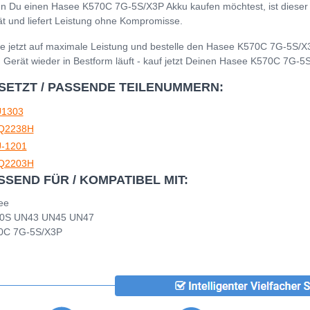
 Du einen Hasee K570C 7G-5S/X3P Akku kaufen möchtest, ist dieser Ak
t und liefert Leistung ohne Kompromisse.
e jetzt auf maximale Leistung und bestelle den Hasee K570C 7G-5S/X3
 Gerät wieder in Bestform läuft - kauf jetzt Deinen Hasee K570C 7G-5
SETZT / PASSENDE TEILENUMMERN:
1303
Q2238H
-1201
Q2203H
SSEND FÜR / KOMPATIBEL MIT:
ee
0S UN43 UN45 UN47
0C 7G-5S/X3P