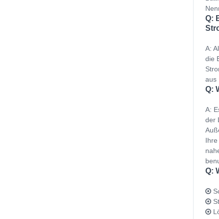
Nenn
Q: 
Str
A: A
die 
Stro
aus 
Q: 
A: E
der 
Auße
Ihre
nahe
benu
Q: 
Sc
St
Lö