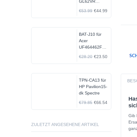
GL62VR
7FRX-1008 i7-
€53.99
€44.99
7700HQ GTX
1060
BAT-J10 für
Acer
UF464462F
1S2P
€28.20
€23.50
TPN-CA13 für
BES
HP Pavilion15-
dk Spectre
Has
€79.85
€66.54
sic
Gib 
Ersa
ZULETZT ANGESEHENE ARTIKEL
ganz