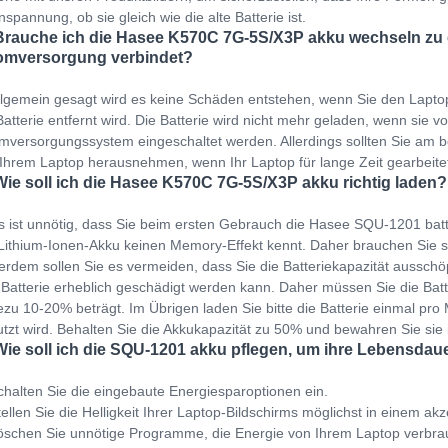
spannung, ob sie gleich wie die alte Batterie ist.
Brauche ich die Hasee K570C 7G-5S/X3P akku wechseln zu e
omversorgung verbindet?
llgemein gesagt wird es keine Schäden entstehen, wenn Sie den Lapto
Batterie entfernt wird. Die Batterie wird nicht mehr geladen, wenn sie v
mversorgungssystem eingeschaltet werden. Allerdings sollten Sie am b
Ihrem Laptop herausnehmen, wenn Ihr Laptop für lange Zeit gearbeit
Wie soll ich die Hasee K570C 7G-5S/X3P akku richtig laden?
s ist unnötig, dass Sie beim ersten Gebrauch die Hasee SQU-1201 bat
Lithium-Ionen-Akku keinen Memory-Effekt kennt. Daher brauchen Sie s
rdem sollen Sie es vermeiden, dass Sie die Batteriekapazität ausschöp
 Batterie erheblich geschädigt werden kann. Daher müssen Sie die Bat
zu 10-20% beträgt. Im Übrigen laden Sie bitte die Batterie einmal pro M
tzt wird. Behalten Sie die Akkukapazität zu 50% und bewahren Sie sie
Wie soll ich die SQU-1201 akku pflegen, um ihre Lebensdau
halten Sie die eingebaute Energiesparoptionen ein.
ellen Sie die Helligkeit Ihrer Laptop-Bildschirms möglichst in einem ak
schen Sie unnötige Programme, die Energie von Ihrem Laptop verbra