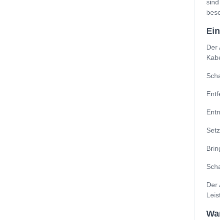
sind
besc
Ei
Der 
Kabe
Scha
Entf
Entn
Setz
Brin
Scha
Der 
Leis
Wa