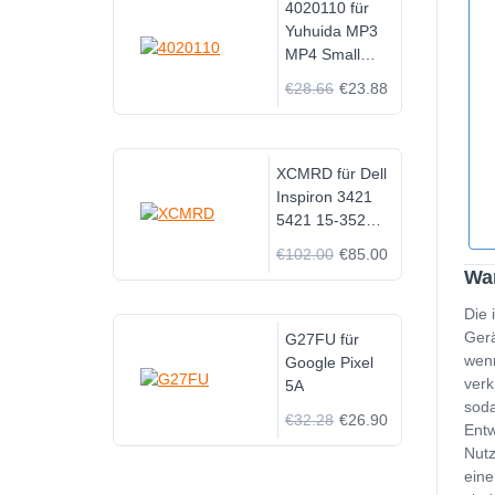
VS10A
4020110 für
Yuhuida MP3
MP4 Small
Toys
€28.66
€23.88
XCMRD für Dell
Inspiron 3421
5421 15-3521
5521 3721
€102.00
€85.00
Wan
Die 
Gerä
G27FU für
wenn
Google Pixel
verk
5A
soda
€32.28
€26.90
Entw
Nutz
eine