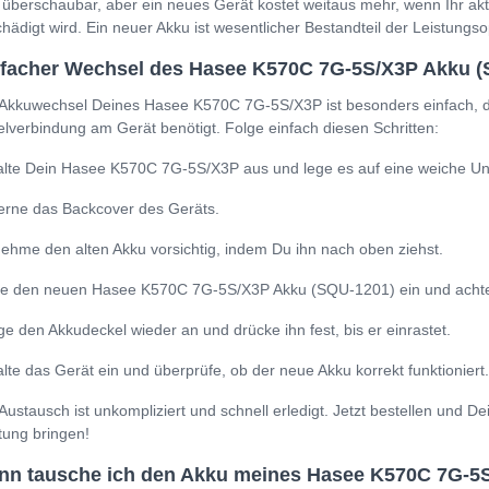
 überschaubar, aber ein neues Gerät kostet weitaus mehr, wenn Ihr a
hädigt wird. Ein neuer Akku ist wesentlicher Bestandteil der Leistung
nfacher Wechsel des Hasee K570C 7G-5S/X3P Akku (
Akkuwechsel Deines Hasee K570C 7G-5S/X3P ist besonders einfach, da
lverbindung am Gerät benötigt. Folge einfach diesen Schritten:
lte Dein Hasee K570C 7G-5S/X3P aus und lege es auf eine weiche Un
erne das Backcover des Geräts.
ehme den alten Akku vorsichtig, indem Du ihn nach oben ziehst.
e den neuen Hasee K570C 7G-5S/X3P Akku (SQU-1201) ein und achte dar
ge den Akkudeckel wieder an und drücke ihn fest, bis er einrastet.
lte das Gerät ein und überprüfe, ob der neue Akku korrekt funktioniert.
Austausch ist unkompliziert und schnell erledigt. Jetzt bestellen und
tung bringen!
nn tausche ich den Akku meines Hasee K570C 7G-5