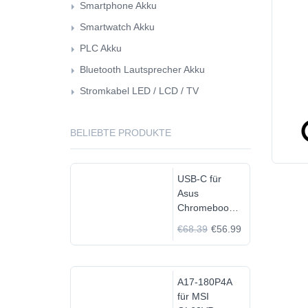
Smartphone Akku
Smartwatch Akku
PLC Akku
Bluetooth Lautsprecher Akku
Stromkabel LED / LCD / TV
BELIEBTE PRODUKTE
USB-C für
Asus
Chromebook
C523N
€68.39
€56.99
C523NA-
DH02
A17-180P4A
für MSI