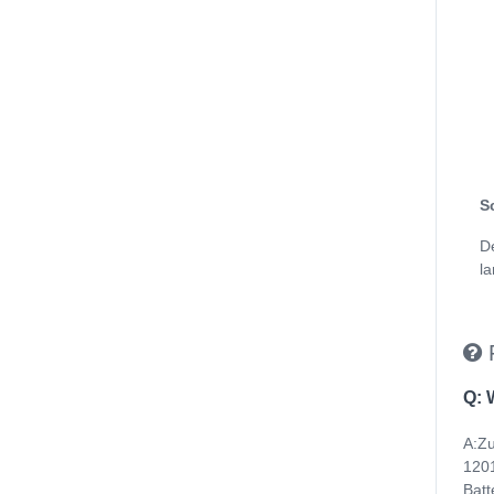
S
D
la
Q: 
A:Zu
1201
Batt