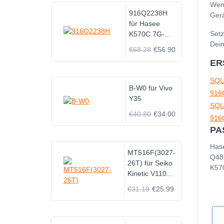
Wenn
916Q2238H
Gerä
für Hasee
Setz
K570C 7G-
Dein
5S/X3P
€68.28
€56.90
ER
SQU
B-W0 für Vivo
916
Y35
SQU
€40.80
€34.00
916
PA
Has
MT516F(3027-
Q48
26T) für Seiko
K57
Kinetic V110
V110A V114
€31.19
€25.99
V114A V115
V116 V117
V117A VS10