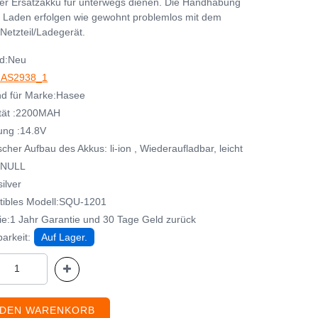
her Ersatzakku für unterwegs dienen. Die Handhabung
 Laden erfolgen wie gewohnt problemlos mit dem
Netzteil/Ladegerät.
d:Neu
AS2938_1
d für Marke:Hasee
tät :2200MAH
ng :14.8V
her Aufbau des Akkus: li-ion , Wiederaufladbar, leicht
:NULL
ilver
ibles Modell:SQU-1201
ie:1 Jahr Garantie und 30 Tage Geld zurück
arkeit:
Auf Lager.
 DEN WARENKORB