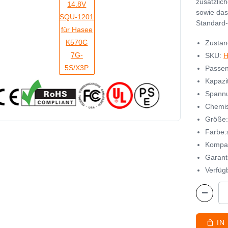
zusätzlic
sowie das
Standard-
Zustan
SKU:
H
Passen
Kapazi
Spannu
Chemisc
Größe
Farbe:s
Kompat
Garant
Verfügb
IN