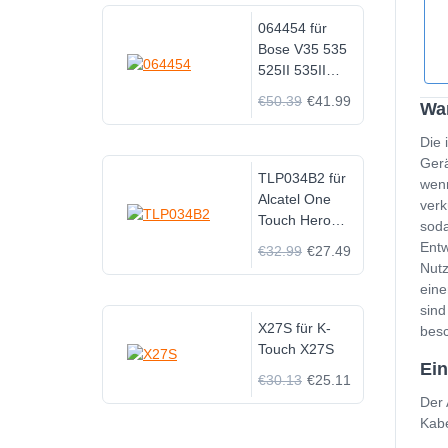
064454 für
Bose V35 535
525II 535II
520II T20
€50.39
€41.99
Wan
NEW
Die 
Gerä
TLP034B2 für
wenn
Alcatel One
verk
Touch Hero
soda
8020 8020D
Entw
€32.99
€27.49
Hero N3
Nutz
eine
sind
X27S für K-
besc
Touch X27S
Ein
€30.13
€25.11
Der 
Kabe