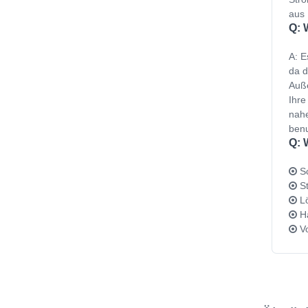
aus 
Q: 
A: E
da d
Auße
Ihre
nahe
benu
Q: 
Sc
St
Lö
Ha
Vo