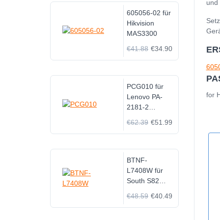
und 
605056-02 für
Setz
Hikvision
Gerä
MAS3300
€41.88
€34.90
ER
605
PA
PCG010 für
for 
Lenovo PA-
2181-2
HK280-72PP
€62.39
€51.99
PCG010
FSP180-
20TGBAB
BTNF-
L7408W für
South S82
S82T K9 R90
€48.59
€40.49
R93 GPS
GNSS