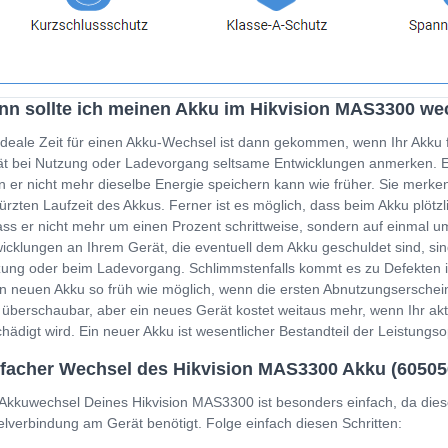
n sollte ich meinen Akku im Hikvision MAS3300 we
ideale Zeit für einen Akku-Wechsel ist dann gekommen, wenn Ihr Akku 
t bei Nutzung oder Ladevorgang seltsame Entwicklungen anmerken. Ein
 er nicht mehr dieselbe Energie speichern kann wie früher. Sie merken
ürzten Laufzeit des Akkus. Ferner ist es möglich, dass beim Akku plöt
ss er nicht mehr um einen Prozent schrittweise, sondern auf einmal um
icklungen an Ihrem Gerät, die eventuell dem Akku geschuldet sind, sin
ung oder beim Ladevorgang. Schlimmstenfalls kommt es zu Defekten i
n neuen Akku so früh wie möglich, wenn die ersten Abnutzungserschein
 überschaubar, aber ein neues Gerät kostet weitaus mehr, wenn Ihr a
hädigt wird. Ein neuer Akku ist wesentlicher Bestandteil der Leistung
facher Wechsel des Hikvision MAS3300 Akku (60505
Akkuwechsel Deines Hikvision MAS3300 ist besonders einfach, da dies
lverbindung am Gerät benötigt. Folge einfach diesen Schritten: