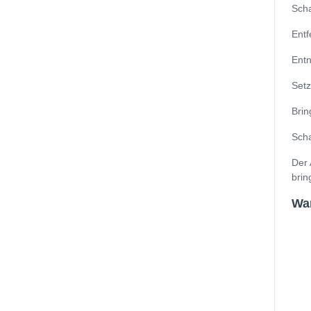
Scha
Entf
Entn
Setz
Brin
Scha
Der 
brin
Wan