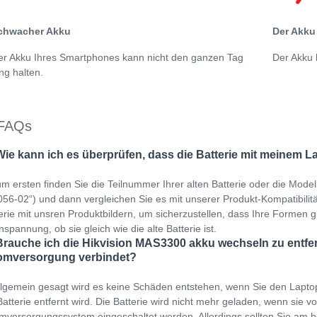
chwacher Akku
Der Akku 
er Akku Ihres Smartphones kann nicht den ganzen Tag
Der Akku 
ng halten.
FAQs
Wie kann ich es überprüfen, dass die Batterie mit meinem L
m ersten finden Sie die Teilnummer Ihrer alten Batterie oder die Mode
56-02“) und dann vergleichen Sie es mit unserer Produkt-Kompatibilitäts
erie mit unsren Produktbildern, um sicherzustellen, dass Ihre Formen gl
spannung, ob sie gleich wie die alte Batterie ist.
Brauche ich die Hikvision MAS3300 akku wechseln zu entfer
omversorgung verbindet?
llgemein gesagt wird es keine Schäden entstehen, wenn Sie den Lapto
Batterie entfernt wird. Die Batterie wird nicht mehr geladen, wenn sie v
mversorgungssystem eingeschaltet werden. Allerdings sollten Sie am b