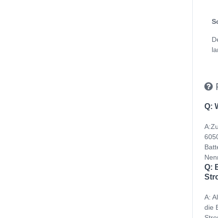
S
D
la
Q: 
A:Zu
6050
Batt
Nenn
Q: 
Str
A: A
die 
Stro