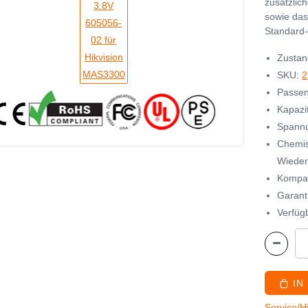
zusätzlic
sowie das
Standard-
Zustan
SKU:
2
Passen
Kapazi
Spannu
Chemis
Wiedera
Kompat
Garant
Verfügb
IN
Service/H