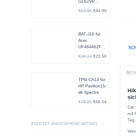
GL62VR
7FRX-1008 i7-
€53.99
€44.99
7700HQ GTX
1060
BAT-J10 für
Acer
UF464462F
1S2P
€28.20
€23.50
BES
TPN-CA13 für
HP Pavilion15-
Hik
dk Spectre
sic
€79.85
€66.54
Gib 
mit 
Tag 
ZULETZT ANGESEHENE ARTIKEL
Wenn