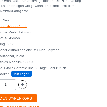
her Ersatzakku für unterwegs dienen. Die Handhabung
 Laden erfolgen wie gewohnt problemlos mit dem
Netzteil/Ladegerät.
d:Neu
605BA0558C_Oth
d für Marke:Hikvision
tät :5145mAh
ng :3.8V
cher Aufbau des Akkus: Li-ion Polymer ,
ufladbar, leicht
ibles Modell:605056-02
ie:1 Jahr Garantie und 30 Tage Geld zurück
arkeit:
Auf Lager.
 DEN WARENKORB
ilfe :info@bestenakku.com