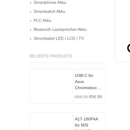
Smartphone Akku
Smartwatch Akku
PLC Akku
Bluetooth Lautsprecher Akku
Stromkabel LED / LCD / TV
BELIEBTE PRODUKTE
USB-C für
Asus
Chromebook
C523N
€68.39
€56.99
C523NA-
DH02
A17-180P4A
für MSI