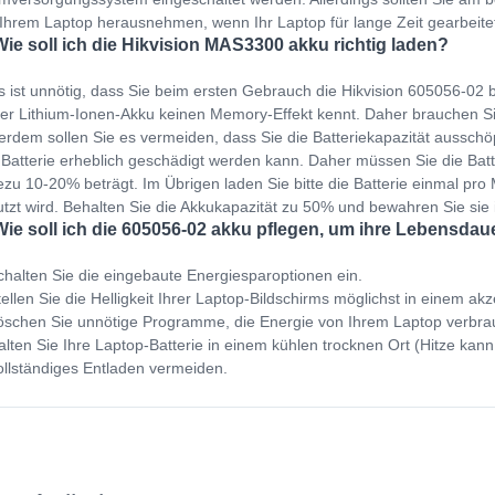
Ihrem Laptop herausnehmen, wenn Ihr Laptop für lange Zeit gearbeit
Wie soll ich die Hikvision MAS3300 akku richtig laden?
s ist unnötig, dass Sie beim ersten Gebrauch die Hikvision 605056-02 
er Lithium-Ionen-Akku keinen Memory-Effekt kennt. Daher brauchen Si
rdem sollen Sie es vermeiden, dass Sie die Batteriekapazität ausschöp
 Batterie erheblich geschädigt werden kann. Daher müssen Sie die Bat
zu 10-20% beträgt. Im Übrigen laden Sie bitte die Batterie einmal pro M
tzt wird. Behalten Sie die Akkukapazität zu 50% und bewahren Sie sie
Wie soll ich die 605056-02 akku pflegen, um ihre Lebensdau
halten Sie die eingebaute Energiesparoptionen ein.
ellen Sie die Helligkeit Ihrer Laptop-Bildschirms möglichst in einem ak
schen Sie unnötige Programme, die Energie von Ihrem Laptop verbra
lten Sie Ihre Laptop-Batterie in einem kühlen trocknen Ort (Hitze kann
llständiges Entladen vermeiden.