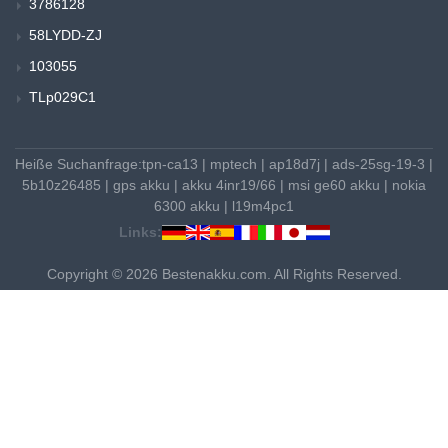
3786128
58LYDD-ZJ
103055
TLp029C1
Heiße Suchanfrage:
tpn-ca13
|
mptech
|
ap18d7j
|
ads-25sg-19-3
|
5b10z26485
|
gps akku
|
akku 4inr19/66
|
msi ge60 akku
|
nokia
6300 akku
|
l19m4pc1
Links:
Copyright © 2026 Bestenakku.com. All Rights Reserved.