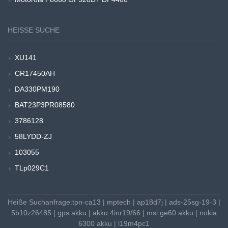
HEISSE SUCHE
XU141
CR17450AH
DA330PM190
BAT23P3PR08580
3786128
58LYDD-ZJ
103055
TLp029C1
Heiße Suchanfrage:
tpn-ca13
|
mptech
|
ap18d7j
|
ads-25sg-19-3
|
5b10z26485
|
gps akku
|
akku 4inr19/66
|
msi ge60 akku
|
nokia
6300 akku
|
l19m4pc1