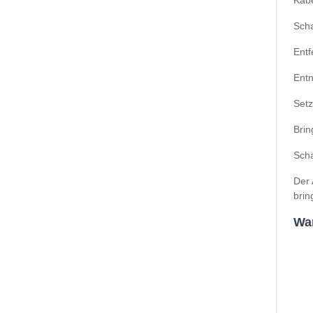
Kabe
Scha
Entf
Entn
Setz
Brin
Scha
Der 
brin
Wan