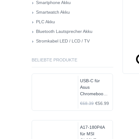
Smartphone Akku
Smartwatch Akku
PLC Akku
Bluetooth Lautsprecher Akku
Stromkabel LED / LCD / TV
BELIEBTE PRODUKTE
USB-C für
Asus
Chromebook
C523N
€68.39
€56.99
C523NA-
DH02
A17-180P4A
für MSI