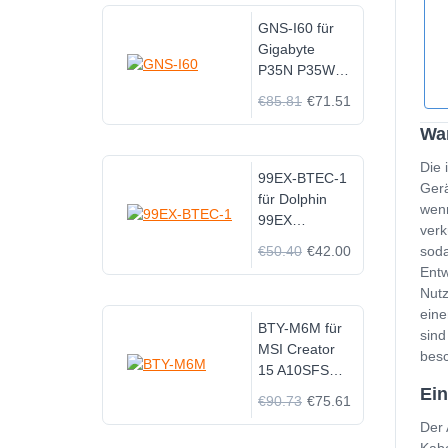
GNS-I60 für
Gigabyte
P35N P35W
P35X P37K
€85.81
€71.51
P37X P57X
Wan
P35G P57W
Die 
99EX-BTEC-1
Gerä
für Dolphin
wenn
99EX
verk
Honeywell
€50.40
€42.00
soda
99GX
Entw
Nutz
eine
BTY-M6M für
sind
MSI Creator
besc
15 A10SFS
A10SE Stealth
Ein
€90.73
€75.61
GE66 GS66
Der 