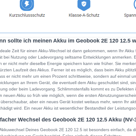
n sollte ich meinen Akku im Geobook 2E 120 12.5 
ideale Zeit für einen Akku-Wechsel ist dann gekommen, wenn Ihr Akku 
t bei Nutzung oder Ladevorgang seltsame Entwicklungen anmerken. Ein
 er nicht mehr dieselbe Energie speichern kann wie früher. Sie merken
ürzten Laufzeit des Akkus. Ferner ist es möglich, dass beim Akku plöt
ss er nicht mehr um einen Prozent schrittweise, sondern auf einmal um
icklungen an Ihrem Gerät, die eventuell dem Akku geschuldet sind, sin
ung oder beim Ladevorgang. Schlimmstenfalls kommt es zu Defekten i
n neuen Akku so früh wie möglich, wenn die ersten Abnutzungserschein
 überschaubar, aber ein neues Gerät kostet weitaus mehr, wenn Ihr a
hädigt wird. Ein neuer Akku ist wesentlicher Bestandteil der Leistung
facher Wechsel des Geobook 2E 120 12.5 Akku (NV-
Akkuwechsel Deines Geobook 2E 120 12.5 ist besonders einfach, da di