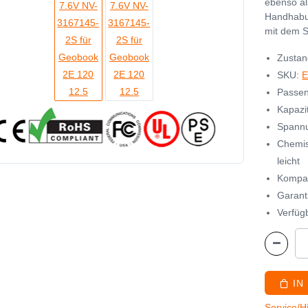
ebenso al
Handhabu
mit dem S
Zustan
SKU:
Passen
Kapazi
Spannu
Chemis
leicht
Kompat
Garant
Verfügb
IN
Service/H