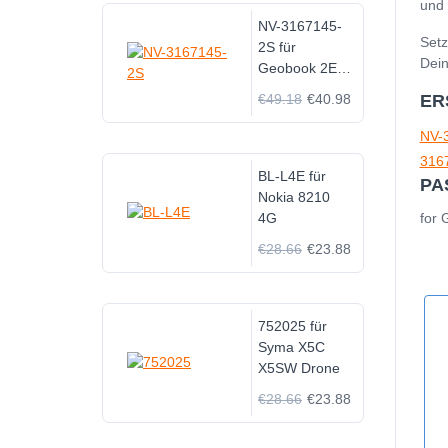
und 
NV-3167145-
Setz
2S für
Dein
Geobook 2E
120 12.5
€49.18
€40.98
ER
NV-
316
BL-L4E für
PA
Nokia 8210
4G
for 
€28.66
€23.88
752025 für
Syma X5C
X5SW Drone
€28.66
€23.88