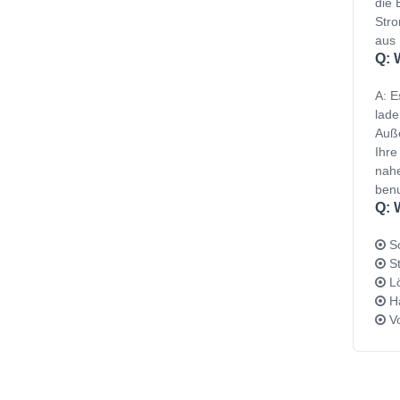
die 
Stro
aus 
Q: 
A: E
lade
Auße
Ihre
nahe
benu
Q: 
Sc
St
Lö
Ha
Vo