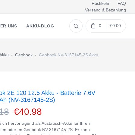
Rückkehr
FAQ
Versand & Bezahlung
0
€0.00
ER UNS
AKKU-BLOG
 Akku
Geobook
Geobook NV-3167145-2S Akku
k 2E 120 12.5 Akku - Batterie 7.6V
Ah (NV-3167145-2S)
18
€40.98
 sich hervorragend als Austausch-Akku für Ihren
nen oder en Geobook NV-3167145-2S. Er kann