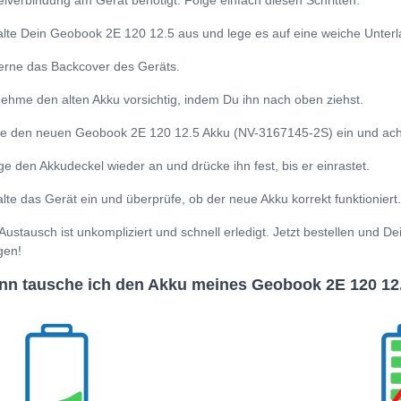
lverbindung am Gerät benötigt. Folge einfach diesen Schritten:
lte Dein Geobook 2E 120 12.5 aus und lege es auf eine weiche Unterl
erne das Backcover des Geräts.
ehme den alten Akku vorsichtig, indem Du ihn nach oben ziehst.
e den neuen Geobook 2E 120 12.5 Akku (NV-3167145-2S) ein und achte d
ge den Akkudeckel wieder an und drücke ihn fest, bis er einrastet.
lte das Gerät ein und überprüfe, ob der neue Akku korrekt funktioniert.
Austausch ist unkompliziert und schnell erledigt. Jetzt bestellen und 
gen!
n tausche ich den Akku meines Geobook 2E 120 12