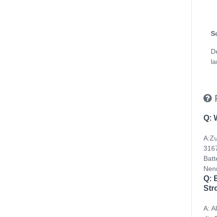
S
D
la
Q: 
A:Zu
3167
Batt
Nenn
Q: 
Str
A: A