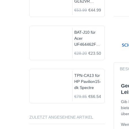
GL62VR
7FRX-1008 i7-
€53.99
€44.99
7700HQ GTX
1060
BAT-J10 für
Acer
UF464462F
1S2P
€28.20
€23.50
BES
TPN-CA13 für
HP Pavilion15-
Geo
dk Spectre
Lei
€79.85
€66.54
Gib 
biet
über
ZULETZT ANGESEHENE ARTIKEL
Wenn