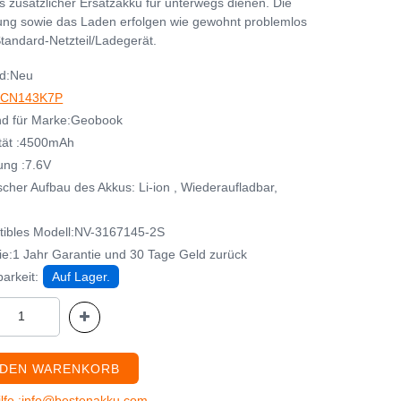
s zusätzlicher Ersatzakku für unterwegs dienen. Die
ng sowie das Laden erfolgen wie gewohnt problemlos
tandard-Netzteil/Ladegerät.
d:Neu
ECN143K7P
d für Marke:Geobook
tät :4500mAh
ng :7.6V
cher Aufbau des Akkus: Li-ion , Wiederaufladbar,
ibles Modell:NV-3167145-2S
ie:1 Jahr Garantie und 30 Tage Geld zurück
arkeit:
Auf Lager.
 DEN WARENKORB
ilfe :info@bestenakku.com