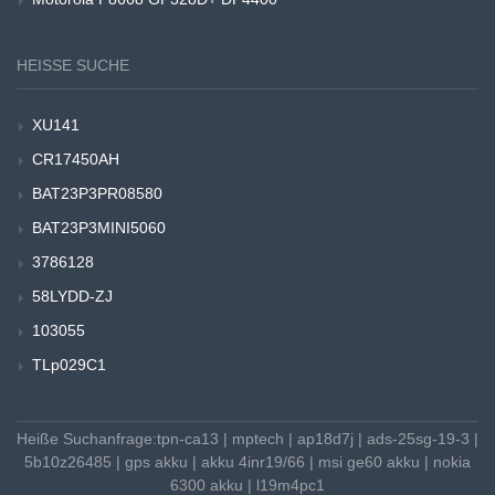
HEISSE SUCHE
XU141
CR17450AH
BAT23P3PR08580
BAT23P3MINI5060
3786128
58LYDD-ZJ
103055
TLp029C1
Heiße Suchanfrage:
tpn-ca13
|
mptech
|
ap18d7j
|
ads-25sg-19-3
|
5b10z26485
|
gps akku
|
akku 4inr19/66
|
msi ge60 akku
|
nokia
6300 akku
|
l19m4pc1