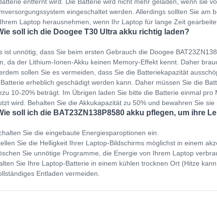
Batterie entfernt wird. Die Batterie wird nicht mehr geladen, wenn sie v
mversorgungssystem eingeschaltet werden. Allerdings sollten Sie am b
Ihrem Laptop herausnehmen, wenn Ihr Laptop für lange Zeit gearbeit
Wie soll ich die Doogee T30 Ultra akku richtig laden?
s ist unnötig, dass Sie beim ersten Gebrauch die Doogee BAT23ZN138
n, da der Lithium-Ionen-Akku keinen Memory-Effekt kennt. Daher brauc
rdem sollen Sie es vermeiden, dass Sie die Batteriekapazität ausschöp
 Batterie erheblich geschädigt werden kann. Daher müssen Sie die Bat
zu 10-20% beträgt. Im Übrigen laden Sie bitte die Batterie einmal pro M
tzt wird. Behalten Sie die Akkukapazität zu 50% und bewahren Sie sie
Wie soll ich die BAT23ZN138P8580 akku pflegen, um ihre L
halten Sie die eingebaute Energiesparoptionen ein.
ellen Sie die Helligkeit Ihrer Laptop-Bildschirms möglichst in einem ak
schen Sie unnötige Programme, die Energie von Ihrem Laptop verbra
lten Sie Ihre Laptop-Batterie in einem kühlen trocknen Ort (Hitze kann
llständiges Entladen vermeiden.