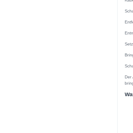
Kabe
Scha
Entf
Entn
Setz
Brin
Scha
Der 
brin
Wan