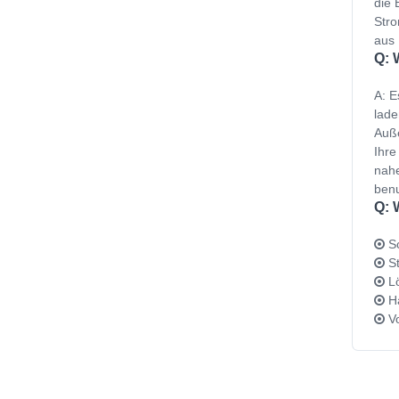
die 
Stro
aus 
Q: 
A: E
lade
Auße
Ihre
nahe
benu
Q: 
Sc
St
Lö
Ha
Vo