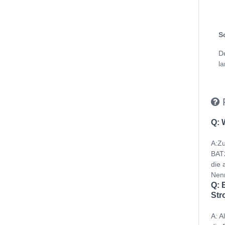
S
D
la
Q: 
A:Zu
BAT2
die 
Nenn
Q: 
Str
A: A