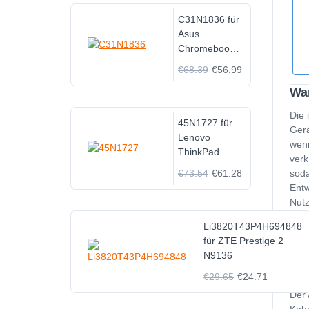
C31N1836 für
Asus
Chromebook
Flip C204MA
€68.39
€56.99
C214MA
Wan
C204MA-1A
C214MA-
Die 
BU0003
45N1727 für
Gerä
Lenovo
wenn
ThinkPad
verk
Tablet 10
€73.54
€61.28
soda
Entw
Nutz
eine
Li3820T43P4H694848
sind
für ZTE Prestige 2
besc
N9136
Ein
€29.65
€24.71
Der 