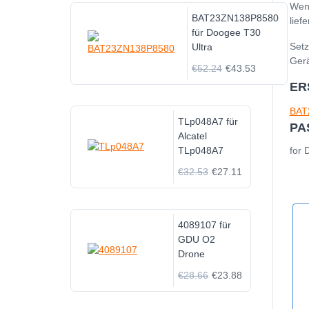
Wenn
BAT23ZN138P8580
lief
für Doogee T30
Setz
Ultra
Gerä
€52.24
€43.53
ER
BAT
TLp048A7 für
PA
Alcatel
TLp048A7
for 
€32.53
€27.11
4089107 für
GDU O2
Drone
€28.66
€23.88