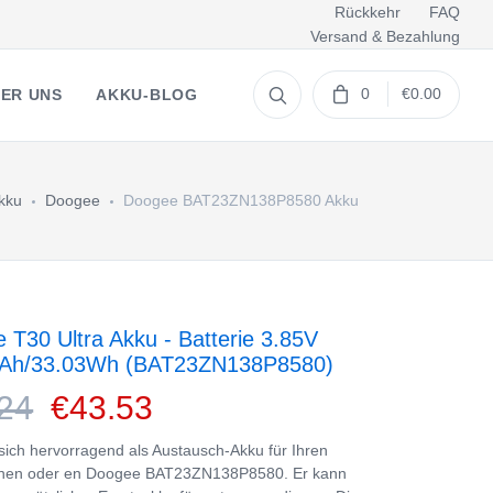
Rückkehr
FAQ
Versand & Bezahlung
0
€0.00
ER UNS
AKKU-BLOG
Akku
Doogee
Doogee BAT23ZN138P8580 Akku
 T30 Ultra Akku - Batterie 3.85V
Ah/33.03Wh (BAT23ZN138P8580)
24
€43.53
 sich hervorragend als Austausch-Akku für Ihren
nen oder en Doogee BAT23ZN138P8580. Er kann