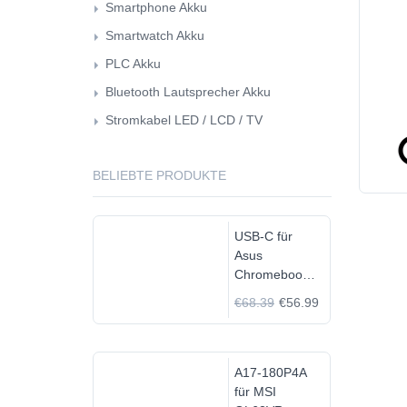
Smartphone Akku
Smartwatch Akku
PLC Akku
Bluetooth Lautsprecher Akku
Stromkabel LED / LCD / TV
BELIEBTE PRODUKTE
USB-C für
Asus
Chromebook
C523N
€68.39
€56.99
C523NA-
DH02
A17-180P4A
für MSI