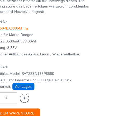
s zusätzlicher Ersatzakku für unterwegs dienen. Die
ng sowie das Laden erfolgen wie gewohnt problemlos
tandard-Netzteil/Ladegerät.
d:Neu
504BA0805M_Ta
d für Marke:Doogee
tät :8580mAh/33.03Wh
ng :3.85V
cher Aufbau des Akkus: Li-ion , Wiederaufladbar,
Black
tibles Modell:BAT23ZN138P8580
ie:1 Jahr Garantie und 30 Tage Geld zurück
arkeit:
Auf Lager.
 DEN WARENKORB