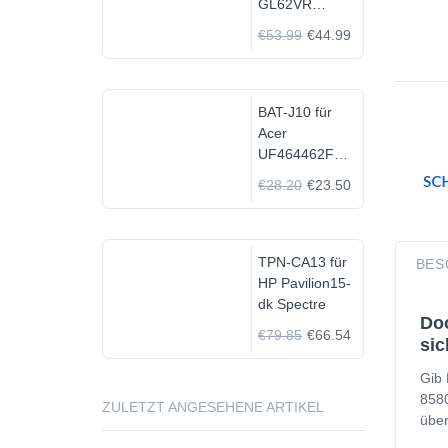
GL62VR
7FRX-1008 i7-
€53.99
€44.99
7700HQ GTX
1060
BAT-J10 für
Acer
UF464462F
1S2P
€28.20
€23.50
TPN-CA13 für
BES
HP Pavilion15-
dk Spectre
Doo
€79.85
€66.54
sic
Gib 
8580
ZULETZT ANGESEHENE ARTIKEL
über