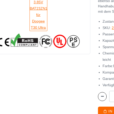
ebenso al
Handhabu
mit dem S
Zustan
SKU:
2
Passen
Kapazi
Spannu
Chemis
leicht
Farbe:
Kompa
Garant
Verfügb
IN