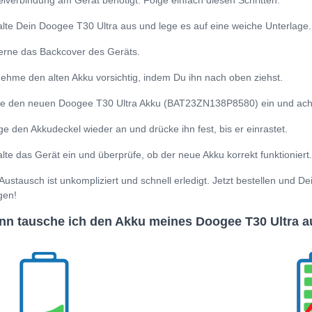
lverbindung am Gerät benötigt. Folge einfach diesen Schritten:
lte Dein Doogee T30 Ultra aus und lege es auf eine weiche Unterlage.
erne das Backcover des Geräts.
ehme den alten Akku vorsichtig, indem Du ihn nach oben ziehst.
e den neuen Doogee T30 Ultra Akku (BAT23ZN138P8580) ein und achte d
ge den Akkudeckel wieder an und drücke ihn fest, bis er einrastet.
lte das Gerät ein und überprüfe, ob der neue Akku korrekt funktioniert.
Austausch ist unkompliziert und schnell erledigt. Jetzt bestellen und D
gen!
n tausche ich den Akku meines Doogee T30 Ultra a