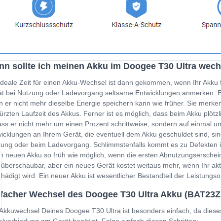
n sollte ich meinen Akku im Doogee T30 Ultra wec
ideale Zeit für einen Akku-Wechsel ist dann gekommen, wenn Ihr Akku 
t bei Nutzung oder Ladevorgang seltsame Entwicklungen anmerken. Ein
 er nicht mehr dieselbe Energie speichern kann wie früher. Sie merken
ürzten Laufzeit des Akkus. Ferner ist es möglich, dass beim Akku plöt
ss er nicht mehr um einen Prozent schrittweise, sondern auf einmal um
icklungen an Ihrem Gerät, die eventuell dem Akku geschuldet sind, sin
ung oder beim Ladevorgang. Schlimmstenfalls kommt es zu Defekten i
n neuen Akku so früh wie möglich, wenn die ersten Abnutzungserschein
 überschaubar, aber ein neues Gerät kostet weitaus mehr, wenn Ihr a
hädigt wird. Ein neuer Akku ist wesentlicher Bestandteil der Leistung
facher Wechsel des Doogee T30 Ultra Akku (BAT23
Akkuwechsel Deines Doogee T30 Ultra ist besonders einfach, da diese