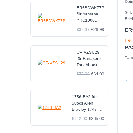
Dein
ER6BDWK77P
Setz
für Yamaha
Erle
YRC1000
Maxell PLC
€32.39
€26.99
ER
ER6
PA
CF-VZSU29
Yam
für Panasonic
Toughbook
CF-29 CF-51
€77.99
€64.99
CF-52
1756-BA2 für
50pcs Allen
Bradley 1747-BA
1756-BA2 1770-
€342.00
€285.00
XO 1771