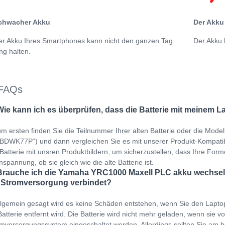
chwacher Akku
Der Akku 
er Akku Ihres Smartphones kann nicht den ganzen Tag
Der Akku 
ng halten.
FAQs
Wie kann ich es überprüfen, dass die Batterie mit meinem L
m ersten finden Sie die Teilnummer Ihrer alten Batterie oder die Mod
DWK77P“) und dann vergleichen Sie es mit unserer Produkt-Kompatibilit
 Batterie mit unsren Produktbildern, um sicherzustellen, dass Ihre Forme
spannung, ob sie gleich wie die alte Batterie ist.
Brauche ich die Yamaha YRC1000 Maxell PLC akku wechseln
 Stromversorgung verbindet?
llgemein gesagt wird es keine Schäden entstehen, wenn Sie den Lapto
Batterie entfernt wird. Die Batterie wird nicht mehr geladen, wenn sie v
mversorgungssystem eingeschaltet werden. Allerdings sollten Sie am b