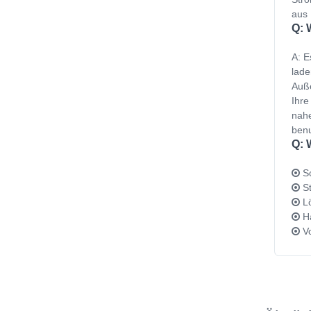
aus 
Q: 
A: E
lade
Auße
Ihre
nahe
benu
Q: 
Sc
St
Lö
Ha
Vo