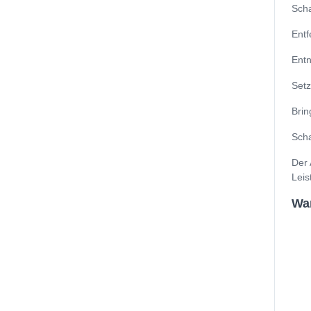
Scha
Entf
Entn
Setz
Brin
Scha
Der 
Leis
Wa