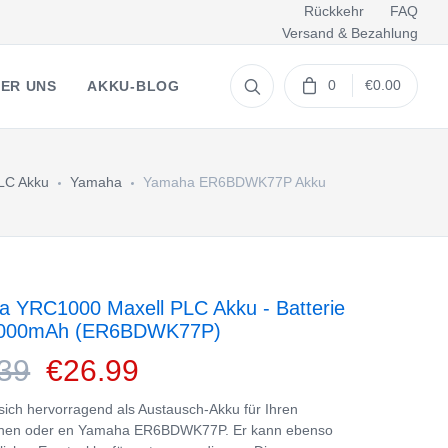
Rückkehr
FAQ
Versand & Bezahlung
0
€0.00
ER UNS
AKKU-BLOG
LC Akku
Yamaha
Yamaha ER6BDWK77P Akku
 YRC1000 Maxell PLC Akku - Batterie
2000mAh (ER6BDWK77P)
39
€26.99
 sich hervorragend als Austausch-Akku für Ihren
nen oder en Yamaha ER6BDWK77P. Er kann ebenso