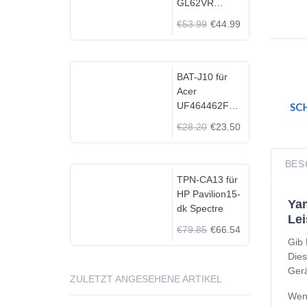
GL62VR
7FRX-1008 i7-
€53.99
€44.99
7700HQ GTX
1060
BAT-J10 für
Acer
UF464462F
1S2P
€28.20
€23.50
BES
TPN-CA13 für
HP Pavilion15-
Yam
dk Spectre
Lei
€79.85
€66.54
Gib 
Dies
Gerä
ZULETZT ANGESEHENE ARTIKEL
Wenn