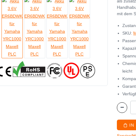
als zusät
Handhabu
mit dem S
Zustan
SKU:
M
Passen
Kapazi
Spannu
Chemis
leicht
Kompa
Garant
Verfügb
IN
Service/H