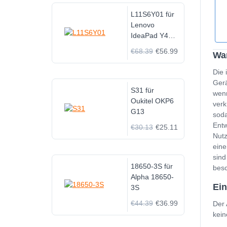
L11S6Y01 für
Lenovo
IdeaPad Y480
Y580 G480
€68.39
€56.99
Wan
G580 Z380
Z480 Z580
Die 
Z585
Gerä
S31 für
wenn
Oukitel OKP6
verk
G13
soda
Entw
€30.13
€25.11
Nutz
eine
sind
18650-3S für
besc
Alpha 18650-
Ei
3S
€44.39
€36.99
Der 
kein