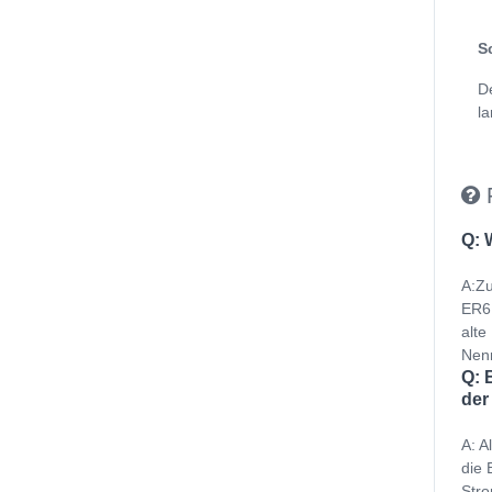
S
D
la
Q: 
A:Zu
ER6B
alte
Nenn
Q: 
der
A: A
die 
Stro