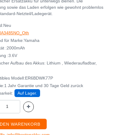
zlicher Ersatzakku für unterwegs dienen. Die
ng sowie das Laden erfolgen wie gewohnt problemlos
tandard-Netzteil/Ladegerät.
d:Neu
A3485NO_Oth
d für Marke:Yamaha
tät :2000mAh
ng :3.6V
cher Aufbau des Akkus: Lithium , Wiederaufladbar,
tibles Modell:ER6BDWK77P
ie:1 Jahr Garantie und 30 Tage Geld zurück
arkeit:
Auf Lager.
 DEN WARENKORB
ilfe :info@bestenakku.com