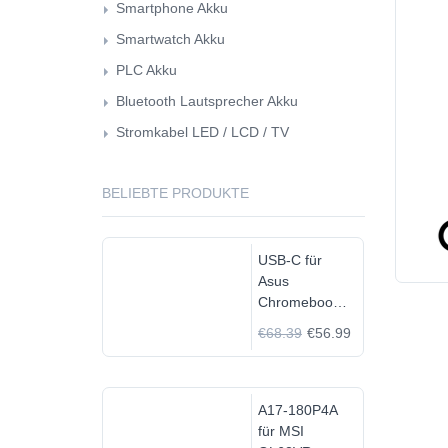
Smartphone Akku
Smartwatch Akku
PLC Akku
Bluetooth Lautsprecher Akku
Stromkabel LED / LCD / TV
BELIEBTE PRODUKTE
USB-C für
Asus
Chromebook
C523N
€68.39
€56.99
C523NA-
DH02
A17-180P4A
für MSI