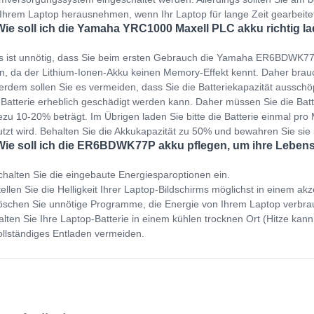
Ihrem Laptop herausnehmen, wenn Ihr Laptop für lange Zeit gearbeit
Wie soll ich die Yamaha YRC1000 Maxell PLC akku richtig l
s ist unnötig, dass Sie beim ersten Gebrauch die Yamaha ER6BDWK77P
n, da der Lithium-Ionen-Akku keinen Memory-Effekt kennt. Daher brauc
rdem sollen Sie es vermeiden, dass Sie die Batteriekapazität ausschöp
 Batterie erheblich geschädigt werden kann. Daher müssen Sie die Bat
zu 10-20% beträgt. Im Übrigen laden Sie bitte die Batterie einmal pro M
tzt wird. Behalten Sie die Akkukapazität zu 50% und bewahren Sie sie
Wie soll ich die ER6BDWK77P akku pflegen, um ihre Leben
halten Sie die eingebaute Energiesparoptionen ein.
ellen Sie die Helligkeit Ihrer Laptop-Bildschirms möglichst in einem ak
schen Sie unnötige Programme, die Energie von Ihrem Laptop verbra
lten Sie Ihre Laptop-Batterie in einem kühlen trocknen Ort (Hitze kann
llständiges Entladen vermeiden.