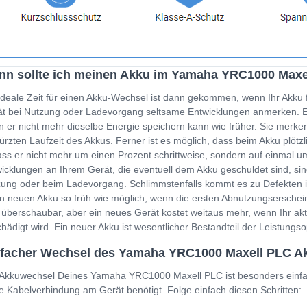
n sollte ich meinen Akku im Yamaha YRC1000 Maxe
ideale Zeit für einen Akku-Wechsel ist dann gekommen, wenn Ihr Akku 
t bei Nutzung oder Ladevorgang seltsame Entwicklungen anmerken. Ein
 er nicht mehr dieselbe Energie speichern kann wie früher. Sie merken
ürzten Laufzeit des Akkus. Ferner ist es möglich, dass beim Akku plöt
ss er nicht mehr um einen Prozent schrittweise, sondern auf einmal um
icklungen an Ihrem Gerät, die eventuell dem Akku geschuldet sind, sin
ung oder beim Ladevorgang. Schlimmstenfalls kommt es zu Defekten i
n neuen Akku so früh wie möglich, wenn die ersten Abnutzungserschein
 überschaubar, aber ein neues Gerät kostet weitaus mehr, wenn Ihr a
hädigt wird. Ein neuer Akku ist wesentlicher Bestandteil der Leistung
nfacher Wechsel des Yamaha YRC1000 Maxell PLC 
Akkuwechsel Deines Yamaha YRC1000 Maxell PLC ist besonders einfac
e Kabelverbindung am Gerät benötigt. Folge einfach diesen Schritten: