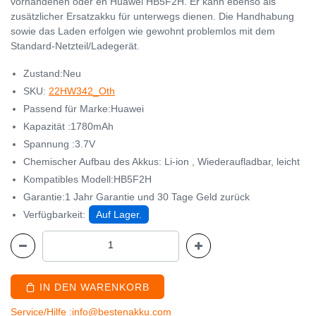
vorhandenen oder en Huawei HB5F2H. Er kann ebenso als
zusätzlicher Ersatzakku für unterwegs dienen. Die Handhabung
sowie das Laden erfolgen wie gewohnt problemlos mit dem
Standard-Netzteil/Ladegerät.
Zustand:Neu
SKU:
22HW342_Oth
Passend für Marke:Huawei
Kapazität :1780mAh
Spannung :3.7V
Chemischer Aufbau des Akkus: Li-ion , Wiederaufladbar, leicht
Kompatibles Modell:HB5F2H
Garantie:1 Jahr Garantie und 30 Tage Geld zurück
Verfügbarkeit:
Auf Lager.
IN DEN WARENKORB
Service/Hilfe :info@bestenakku.com