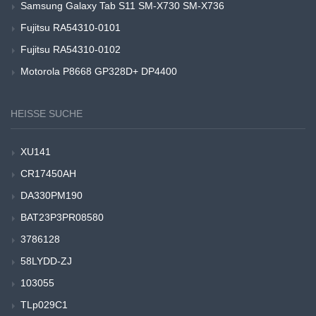
Samsung Galaxy Tab S11 SM-X730 SM-X736
Fujitsu RA54310-0101
Fujitsu RA54310-0102
Motorola P8668 GP328D+ DP4400
HEISSE SUCHE
XU141
CR17450AH
DA330PM190
BAT23P3PR08580
3786128
58LYDD-ZJ
103055
TLp029C1