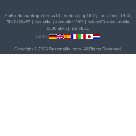
Heiße Suchanfrage:
tpn-ca13
|
mptech
|
ap18d7j
|
ads-25sg-19-3
|
5b10z26485
|
gps akku
|
akku 4inr19/66
|
msi ge60 akku
|
nokia
6300 akku
|
l19m4pc1
Links:
Copyright © 2026 Bestenakku.com. All Rights Reserved.