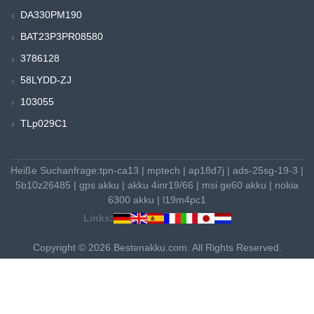
DA330PM190
BAT23P3PR08580
3786128
58LYDD-ZJ
103055
TLp029C1
Heiße Suchanfrage:
tpn-ca13
|
mptech
|
ap18d7j
|
ads-25sg-19-3
|
5b10z26485
|
gps akku
|
akku 4inr19/66
|
msi ge60 akku
|
nokia
6300 akku
|
l19m4pc1
Links:
Copyright © 2026 Bestenakku.com. All Rights Reserved.