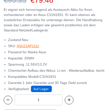
€95.35
€79.46
Er eignet sich hervorragend als Austausch-Akku für Ihren
vorhandenen oder en Asus C31N1831. Er kann ebenso als
zusätzlicher Ersatzakku für unterwegs dienen. Die Handhabung
sowie das Laden erfolgen wie gewohnt problemlos mit dem
Standard-Netzteil/Ladegerät.
Zustand:Neu
SKU:
ASU21AP1111
Passend für Marke:Asus
Kapazität :50WH
Spannung :11.55V/13.2V
Chemischer Aufbau des Akkus: Li-ion , Wiederaufladbar, leicht
Kompatibles Modell:C31N1831
Garantie:1 Jahr Garantie und 30 Tage Geld zurück
Verfügbarkeit:
Auf Lager.