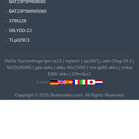
BAT23P3PR08580
BAT23P3MINI5060
3786128
58LYDD-ZJ
TLp029C1
Heiße Suchanfrage:
tpn-ca13
|
mptech
|
ap18d7j
|
ads-25sg-19-3
|
5b10z26485
|
gps akku
|
akku 4inr19/66
|
msi ge60 akku
|
nokia
6300 akku
|
l19m4pc1
Links:
Copyright © 2026 Bestenakku.com. All Rights Reserved.