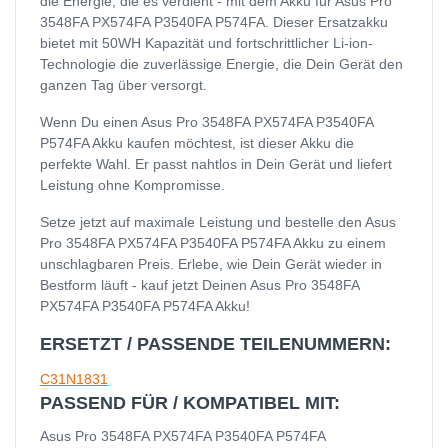
die Energie, die es verdient - mit dem Akku für Asus Pro
3548FA PX574FA P3540FA P574FA. Dieser Ersatzakku
bietet mit 50WH Kapazität und fortschrittlicher Li-ion-
Technologie die zuverlässige Energie, die Dein Gerät den
ganzen Tag über versorgt.
Wenn Du einen Asus Pro 3548FA PX574FA P3540FA
P574FA Akku kaufen möchtest, ist dieser Akku die
perfekte Wahl. Er passt nahtlos in Dein Gerät und liefert
Leistung ohne Kompromisse.
Setze jetzt auf maximale Leistung und bestelle den Asus
Pro 3548FA PX574FA P3540FA P574FA Akku zu einem
unschlagbaren Preis. Erlebe, wie Dein Gerät wieder in
Bestform läuft - kauf jetzt Deinen Asus Pro 3548FA
PX574FA P3540FA P574FA Akku!
ERSETZT / PASSENDE TEILENUMMERN:
C31N1831
PASSEND FÜR / KOMPATIBEL MIT:
Asus Pro 3548FA PX574FA P3540FA P574FA