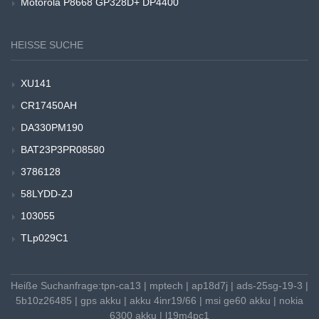
Motorola P8668 GP328D+ DP4400
HEISSE SUCHE
XU141
CR17450AH
DA330PM190
BAT23P3PR08580
3786128
58LYDD-ZJ
103055
TLp029C1
Heiße Suchanfrage:
tpn-ca13
|
mptech
|
ap18d7j
|
ads-25sg-19-3
|
5b10z26485
|
gps akku
|
akku 4inr19/66
|
msi ge60 akku
|
nokia
6300 akku
|
l19m4pc1