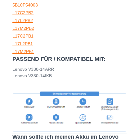
5B10P54003
L17C2PB2
L17L2PB2
L17M2PB2
L17C2PB1
L17L2PB1
L17M2PB1
PASSEND FÜR / KOMPATIBEL MIT:
Lenovo V330-14ARR
Lenovo V330-14IKB
Wann sollte ich meinen Akku im Lenovo