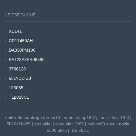
HEISSE SUCHE
XU141
CR17450AH
DA330PM190
BAT23P3PR08580
3786128
58LYDD-ZJ
103055
TLp029C1
Heiße Suchanfrage:
tpn-ca13
|
mptech
|
ap18d7j
|
ads-25sg-19-3
|
5b10z26485
|
gps akku
|
akku 4inr19/66
|
msi ge60 akku
|
nokia
6300 akku
|
l19m4pc1