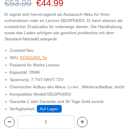
€53.99
€44.99
Er eignet sich hervorragend als Austausch-Akku für Ihren
vorhandenen oder en Lenovo 5B10P54003. Er kann ebenso als
zusätzlicher Ersatzakku für unterwegs dienen. Die Handhabung
sowie das Laden erfolgen wie gewohnt problemlos mit dem
Standard-Netzteil/Ladegerät.
Zustand:Neu
SKU:
ECN11663_Ta
Passend für Marke:Lenovo
Kapazität :39Wh
Spannung :7.7V/7.68V/7.72V
Chemischer Aufbau des Akkus: Li-ion , Wiederaufladbar, leicht
Kompatibles Modell:5B10P54003
Garantie:1 Jahr Garantie und 30 Tage Geld zurück
Verfügbarkeit:
Auf Lager.