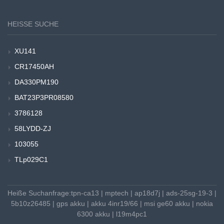
HEISSE SUCHE
XU141
CR17450AH
DA330PM190
BAT23P3PR08580
3786128
58LYDD-ZJ
103055
TLp029C1
Heiße Suchanfrage:
tpn-ca13
|
mptech
|
ap18d7j
|
ads-25sg-19-3
|
5b10z26485
|
gps akku
|
akku 4inr19/66
|
msi ge60 akku
|
nokia
6300 akku
|
l19m4pc1