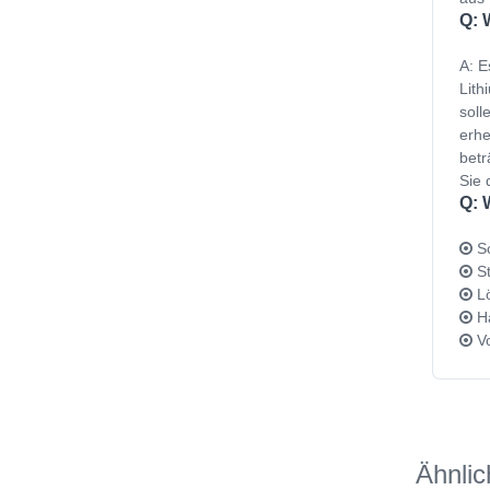
Q: 
A: E
Lith
soll
erhe
betr
Sie 
Q: 
Sc
St
Lö
Ha
Vo
Ähnlic