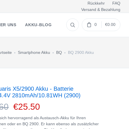
Rückkehr
FAQ
Versand & Bezahlung
0
€0.00
ER UNS
AKKU-BLOG
rtseite
Smartphone Akku
BQ
BQ 2900 Akku
aris X5/2900 Akku - Batterie
4.4V 2810mAh/10.81WH (2900)
60
€25.50
 sich hervorragend als Austausch-Akku für Ihren
en oder en BQ 2900. Er kann ebenso als zusätzlicher