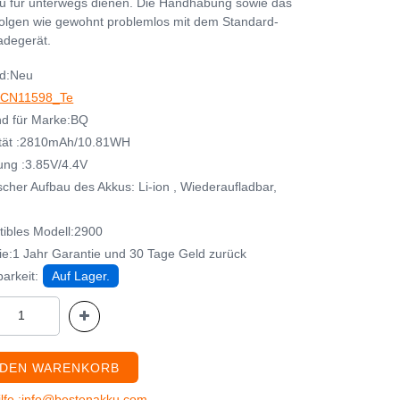
u für unterwegs dienen. Die Handhabung sowie das
olgen wie gewohnt problemlos mit dem Standard-
Ladegerät.
d:Neu
CN11598_Te
d für Marke:BQ
tät :2810mAh/10.81WH
ng :3.85V/4.4V
cher Aufbau des Akkus: Li-ion , Wiederaufladbar,
ibles Modell:2900
ie:1 Jahr Garantie und 30 Tage Geld zurück
arkeit:
Auf Lager.
 DEN WARENKORB
ilfe :info@bestenakku.com