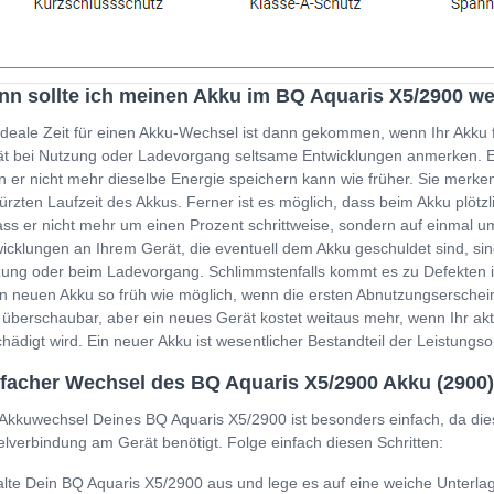
n sollte ich meinen Akku im BQ Aquaris X5/2900 w
ideale Zeit für einen Akku-Wechsel ist dann gekommen, wenn Ihr Akku 
t bei Nutzung oder Ladevorgang seltsame Entwicklungen anmerken. Ein
 er nicht mehr dieselbe Energie speichern kann wie früher. Sie merken
ürzten Laufzeit des Akkus. Ferner ist es möglich, dass beim Akku plöt
ss er nicht mehr um einen Prozent schrittweise, sondern auf einmal um
icklungen an Ihrem Gerät, die eventuell dem Akku geschuldet sind, sin
ung oder beim Ladevorgang. Schlimmstenfalls kommt es zu Defekten i
n neuen Akku so früh wie möglich, wenn die ersten Abnutzungserschein
 überschaubar, aber ein neues Gerät kostet weitaus mehr, wenn Ihr a
hädigt wird. Ein neuer Akku ist wesentlicher Bestandteil der Leistung
facher Wechsel des BQ Aquaris X5/2900 Akku (2900)
Akkuwechsel Deines BQ Aquaris X5/2900 ist besonders einfach, da die
lverbindung am Gerät benötigt. Folge einfach diesen Schritten:
lte Dein BQ Aquaris X5/2900 aus und lege es auf eine weiche Unterla