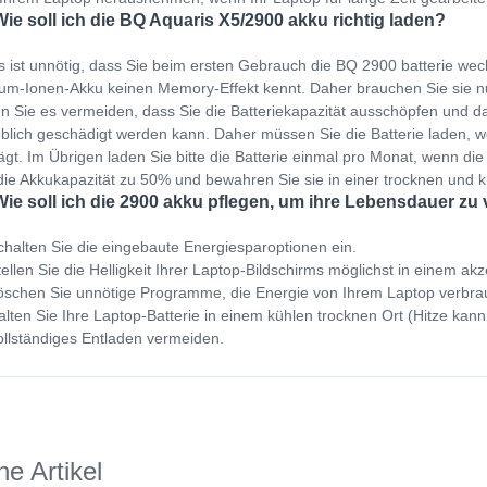
Wie soll ich die BQ Aquaris X5/2900 akku richtig laden?
s ist unnötig, dass Sie beim ersten Gebrauch die BQ 2900 batterie wec
ium-Ionen-Akku keinen Memory-Effekt kennt. Daher brauchen Sie sie 
en Sie es vermeiden, dass Sie die Batteriekapazität ausschöpfen und dan
blich geschädigt werden kann. Daher müssen Sie die Batterie laden,
ägt. Im Übrigen laden Sie bitte die Batterie einmal pro Monat, wenn die 
die Akkukapazität zu 50% und bewahren Sie sie in einer trocknen und
Wie soll ich die 2900 akku pflegen, um ihre Lebensdauer zu
halten Sie die eingebaute Energiesparoptionen ein.
ellen Sie die Helligkeit Ihrer Laptop-Bildschirms möglichst in einem ak
schen Sie unnötige Programme, die Energie von Ihrem Laptop verbra
lten Sie Ihre Laptop-Batterie in einem kühlen trocknen Ort (Hitze kann
llständiges Entladen vermeiden.
he Artikel