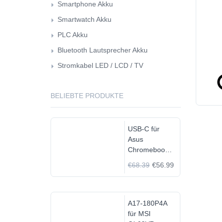
Smartphone Akku
Smartwatch Akku
PLC Akku
Bluetooth Lautsprecher Akku
Stromkabel LED / LCD / TV
BELIEBTE PRODUKTE
USB-C für
Asus
Chromebook
C523N
€68.39
€56.99
C523NA-
DH02
A17-180P4A
für MSI