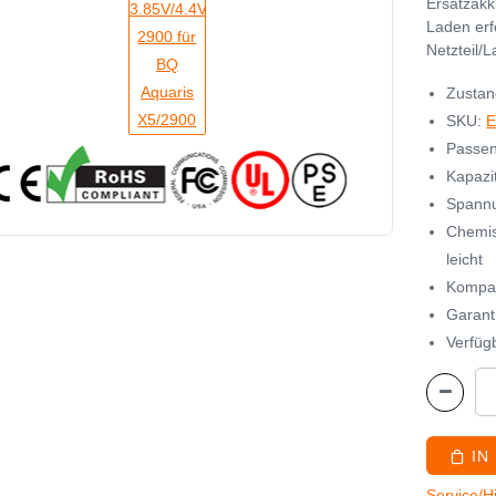
Ersatzakk
Laden erf
Netzteil/
Zustan
SKU:
E
Passen
Kapazi
Spannu
Chemis
leicht
Kompat
Garant
Verfügb
IN
Service/H