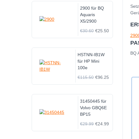
Setz
2900 für BQ
Gerä
Aquaris
X5/2900
ER
€30.60
€25.50
290
PA
BQ A
HSTNN-IB1W
für HP Mini
100e
€115.50
€96.25
31450445 für
Volvo GBQ6E
BP15
€29.99
€24.99