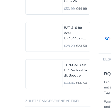
GL62VR
7FRX-1008 i7-
€53.99
€44.99
7700HQ GTX
1060
BAT-J10 für
Acer
UF464462F
1S2P
€28.20
€23.50
BES
TPN-CA13 für
HP Pavilion15-
BQ 
dk Spectre
Gib 
€79.85
€66.54
mit 
Tag 
ZULETZT ANGESEHENE ARTIKEL
Wenn
und 