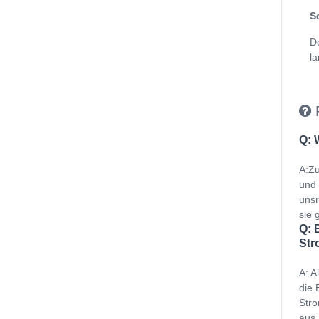
S
D
la
Q: 
A:Zu
und 
unsr
sie g
Q: 
Str
A: A
die 
Stro
aus 