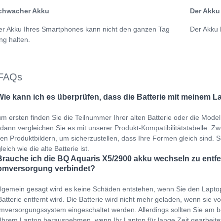
chwacher Akku
Der Akku 
er Akku Ihres Smartphones kann nicht den ganzen Tag
Der Akku 
ng halten.
FAQs
Wie kann ich es überprüfen, dass die Batterie mit meinem L
m ersten finden Sie die Teilnummer Ihrer alten Batterie oder die Mod
dann vergleichen Sie es mit unserer Produkt-Kompatibilitätstabelle. Zwei
en Produktbildern, um sicherzustellen, dass Ihre Formen gleich sind. 
leich wie die alte Batterie ist.
Brauche ich die BQ Aquaris X5/2900 akku wechseln zu entfe
omversorgung verbindet?
llgemein gesagt wird es keine Schäden entstehen, wenn Sie den Lapto
Batterie entfernt wird. Die Batterie wird nicht mehr geladen, wenn sie v
mversorgungssystem eingeschaltet werden. Allerdings sollten Sie am b
Ihrem Laptop herausnehmen, wenn Ihr Laptop für lange Zeit gearbeit