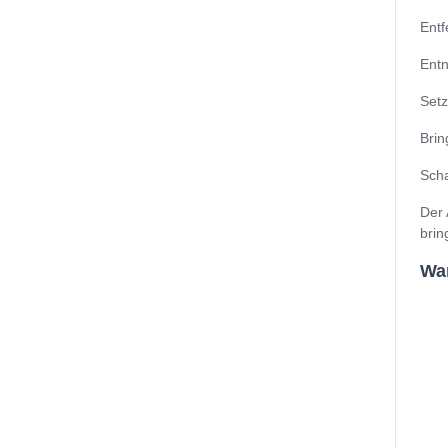
Entf
Entn
Setz
Brin
Scha
Der 
brin
Wan