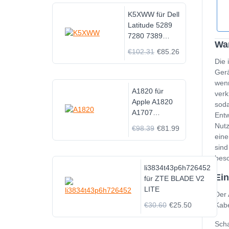
K5XWW für Dell
Latitude 5289
7280 7389
Wan
7390
€102.31
€85.26
Die 
Gerä
wenn
A1820 für
verk
Apple A1820
soda
A1707
Entw
MACBOOK
Nutz
€98.39
€81.99
PRO 15" 2016
eine
Year
sind
besc
li3834t43p6h726452
Ein
für ZTE BLADE V2
LITE
Der 
€30.60
€25.50
Kabe
Scha