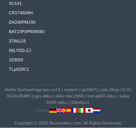
XU141
CR17450AH
DA330PM190
BAT23P3PR08580
3786128
58LYDD-ZJ
103055
TLp029C1
Heiße Suchanfrage:
tpn-ca13
|
mptech
|
ap18d7j
|
ads-25sg-19-3
|
5b10z26485
|
gps akku
|
akku 4inr19/66
|
msi ge60 akku
|
nokia
6300 akku
|
l19m4pc1
Links:
Copyright © 2026 Bestenakku.com. All Rights Reserved.