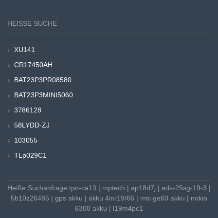
HEISSE SUCHE
XU141
CR17450AH
BAT23P3PR08580
BAT23P3MINI5060
3786128
58LYDD-ZJ
103055
TLp029C1
Heiße Suchanfrage:
tpn-ca13
|
mptech
|
ap18d7j
|
ads-25sg-19-3
|
5b10z26485
|
gps akku
|
akku 4inr19/66
|
msi ge60 akku
|
nokia
6300 akku
|
l19m4pc1