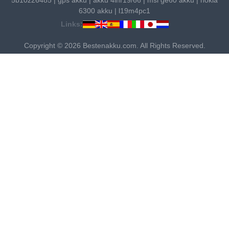
6300 akku
|
l19m4pc1
Links:
Copyright © 2026 Bestenakku.com. All Rights Reserved.