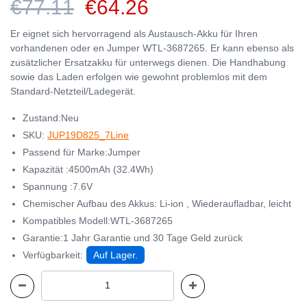
€77.11
€64.26
Er eignet sich hervorragend als Austausch-Akku für Ihren
vorhandenen oder en Jumper WTL-3687265. Er kann ebenso als
zusätzlicher Ersatzakku für unterwegs dienen. Die Handhabung
sowie das Laden erfolgen wie gewohnt problemlos mit dem
Standard-Netzteil/Ladegerät.
Zustand:Neu
SKU:
JUP19D825_7Line
Passend für Marke:Jumper
Kapazität :4500mAh (32.4Wh)
Spannung :7.6V
Chemischer Aufbau des Akkus: Li-ion , Wiederaufladbar, leicht
Kompatibles Modell:WTL-3687265
Garantie:1 Jahr Garantie und 30 Tage Geld zurück
Verfügbarkeit:
Auf Lager.