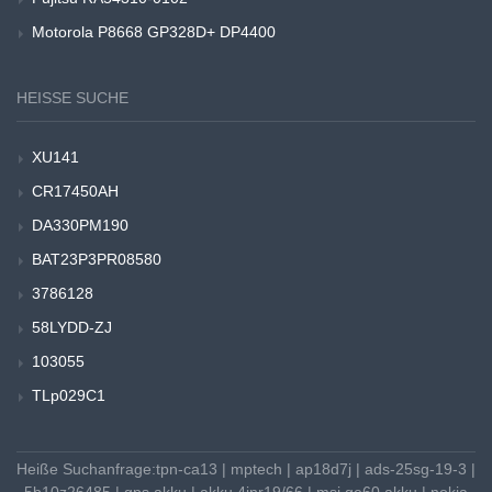
Motorola P8668 GP328D+ DP4400
HEISSE SUCHE
XU141
CR17450AH
DA330PM190
BAT23P3PR08580
3786128
58LYDD-ZJ
103055
TLp029C1
Heiße Suchanfrage:
tpn-ca13
|
mptech
|
ap18d7j
|
ads-25sg-19-3
|
5b10z26485
|
gps akku
|
akku 4inr19/66
|
msi ge60 akku
|
nokia