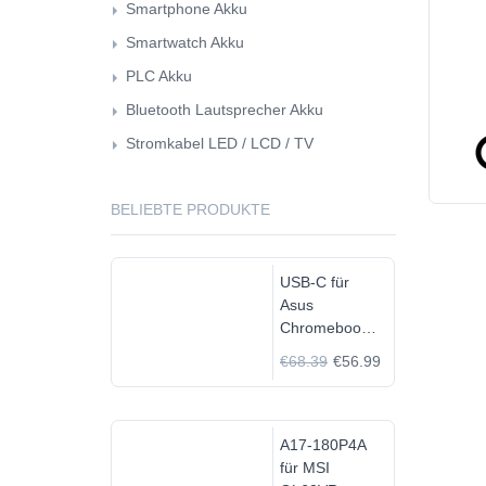
Smartphone Akku
Smartwatch Akku
PLC Akku
Bluetooth Lautsprecher Akku
Stromkabel LED / LCD / TV
BELIEBTE PRODUKTE
USB-C für
Asus
Chromebook
C523N
€68.39
€56.99
C523NA-
DH02
A17-180P4A
für MSI