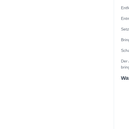
Entf
Entn
Setz
Brin
Scha
Der 
brin
Wan