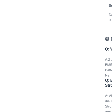
S
D
la
Q: 
A:Zu
BM50
Batt
Nenn
Q: 
Str
A: A
die 
Stro
aus 