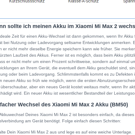
n sollte ich meinen Akku im Xiaomi Mi Max 2 wech
ideale Zeit für einen Akku-Wechsel ist dann gekommen, wenn Ihr Akku 
t bei Nutzung oder Ladevorgang seltsame Entwicklungen anmerken. Ein
 er nicht mehr dieselbe Energie speichern kann wie früher. Sie merken
ürzten Laufzeit des Akkus. Ferner ist es möglich, dass beim Akku plöt
ss er nicht mehr um einen Prozent schrittweise, sondern auf einmal um
icklungen an Ihrem Gerät, die eventuell dem Akku geschuldet sind, sin
ung oder beim Ladevorgang. Schlimmstenfalls kommt es zu Defekten i
n neuen Akku so früh wie möglich, wenn die ersten Abnutzungserschein
 überschaubar, aber ein neues Gerät kostet weitaus mehr, wenn Ihr a
hädigt wird. Ein neuer Akku ist wesentlicher Bestandteil der Leistung
facher Wechsel des Xiaomi Mi Max 2 Akku (BM50)
Akkuwechsel Deines Xiaomi Mi Max 2 ist besonders einfach, da dieses
lverbindung am Gerät benötigt. Folge einfach diesen Schritten:
lte Dein Xiaomi Mi Max 2 aus und lege es auf eine weiche Unterlage.