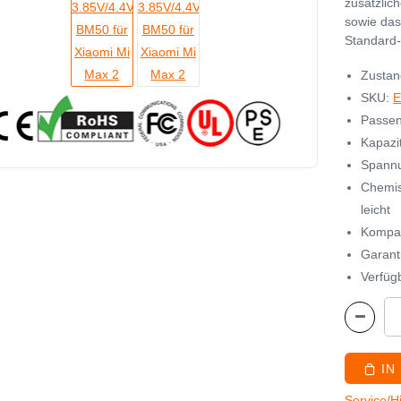
zusätzlic
sowie das
Standard-
Zustan
SKU:
E
Passen
Kapazi
Spannu
Chemis
leicht
Kompat
Garant
Verfügb
IN
Service/H