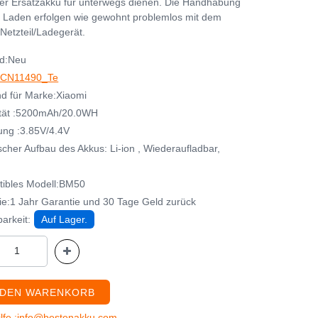
her Ersatzakku für unterwegs dienen. Die Handhabung
 Laden erfolgen wie gewohnt problemlos mit dem
Netzteil/Ladegerät.
d:Neu
CN11490_Te
d für Marke:Xiaomi
tät :5200mAh/20.0WH
ng :3.85V/4.4V
cher Aufbau des Akkus: Li-ion , Wiederaufladbar,
ibles Modell:BM50
ie:1 Jahr Garantie und 30 Tage Geld zurück
arkeit:
Auf Lager.
 DEN WARENKORB
ilfe :info@bestenakku.com