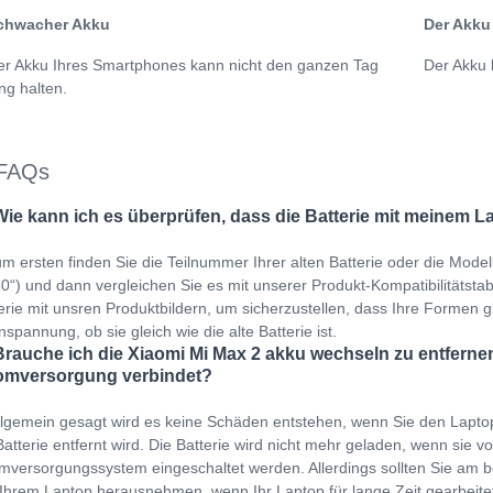
chwacher Akku
Der Akku 
er Akku Ihres Smartphones kann nicht den ganzen Tag
Der Akku 
ng halten.
FAQs
Wie kann ich es überprüfen, dass die Batterie mit meinem L
m ersten finden Sie die Teilnummer Ihrer alten Batterie oder die Mod
“) und dann vergleichen Sie es mit unserer Produkt-Kompatibilitätstabel
erie mit unsren Produktbildern, um sicherzustellen, dass Ihre Formen gl
spannung, ob sie gleich wie die alte Batterie ist.
Brauche ich die Xiaomi Mi Max 2 akku wechseln zu entfernen
omversorgung verbindet?
llgemein gesagt wird es keine Schäden entstehen, wenn Sie den Lapto
Batterie entfernt wird. Die Batterie wird nicht mehr geladen, wenn sie v
mversorgungssystem eingeschaltet werden. Allerdings sollten Sie am b
Ihrem Laptop herausnehmen, wenn Ihr Laptop für lange Zeit gearbeit