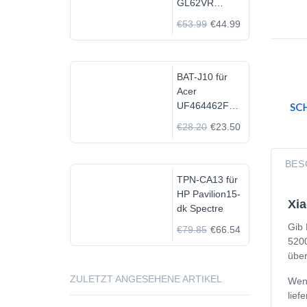
GL62VR
7FRX-1008 i7-
€53.99
€44.99
7700HQ GTX
1060
BAT-J10 für
Acer
UF464462F
1S2P
€28.20
€23.50
BES
TPN-CA13 für
HP Pavilion15-
Xia
dk Spectre
Gib 
€79.85
€66.54
5200
über
ZULETZT ANGESEHENE ARTIKEL
Wenn
lief