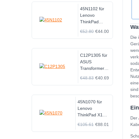
45N1102 für
Lenovo
ThinkPad
Wan
Helix Series
€52.80
€44.00
3ICP6/46/122
Die 
Gerä
wenn
C12P1305 für
verk
ASUS
soda
Transformer
Entw
Pad TF701T
Nutz
€48.83
€40.69
K00C Tablet
eine
sind
besc
45N1070 für
Ein
Lenovo
ThinkPad X1
Der 
Carbon 3444
€105.61
€88.01
Kabe
3448 3460
Scha