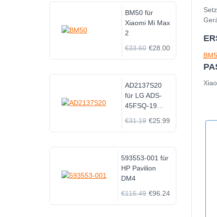
Setz
BM50 für
Gerä
Xiaomi Mi Max
2
ER
€33.60
€28.00
BM5
PA
Xiao
AD2137S20
für LG ADS-
45FSQ-19
AD2137S20
€31.19
€25.99
LCAP26B-E
Monitor
593553-001 für
HP Pavilion
DM4
€115.49
€96.24