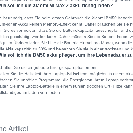
Wie soll ich die Xiaomi Mi Max 2 akku richtig laden?
s ist unnötig, dass Sie beim ersten Gebrauch die Xiaomi BM50 batteri
ium-Ionen-Akku keinen Memory-Effekt kennt. Daher brauchen Sie sie 
en Sie es vermeiden, dass Sie die Batteriekapazität ausschöpfen und dan
blich geschädigt werden kann. Daher müssen Sie die Batterie laden,
ägt. Im Übrigen laden Sie bitte die Batterie einmal pro Monat, wenn die 
die Akkukapazität zu 50% und bewahren Sie sie in einer trocknen und
Wie soll ich die BM50 akku pflegen, um ihre Lebensdauer z
halten Sie die eingebaute Energiesparoptionen ein.
ellen Sie die Helligkeit Ihrer Laptop-Bildschirms möglichst in einem ak
schen Sie unnötige Programme, die Energie von Ihrem Laptop verbra
lten Sie Ihre Laptop-Batterie in einem kühlen trocknen Ort (Hitze kann
llständiges Entladen vermeiden.
he Artikel