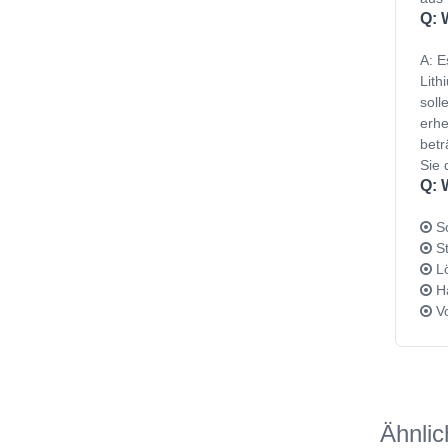
Q: 
A: E
Lith
soll
erhe
betr
Sie 
Q: 
Sc
St
Lö
Ha
Vo
Ähnlic