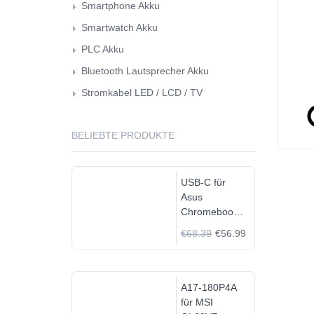
Smartphone Akku
Smartwatch Akku
PLC Akku
Bluetooth Lautsprecher Akku
Stromkabel LED / LCD / TV
BELIEBTE PRODUKTE
USB-C für
Asus
Chromebook
C523N
€68.39
€56.99
C523NA-
DH02
A17-180P4A
für MSI