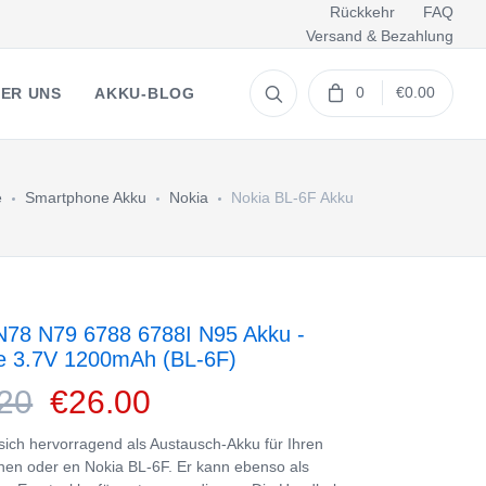
Rückkehr
FAQ
Versand & Bezahlung
0
€0.00
ER UNS
AKKU-BLOG
e
Smartphone Akku
Nokia
Nokia BL-6F Akku
N78 N79 6788 6788I N95 Akku -
ie 3.7V 1200mAh (BL-6F)
20
€26.00
 sich hervorragend als Austausch-Akku für Ihren
en oder en Nokia BL-6F. Er kann ebenso als