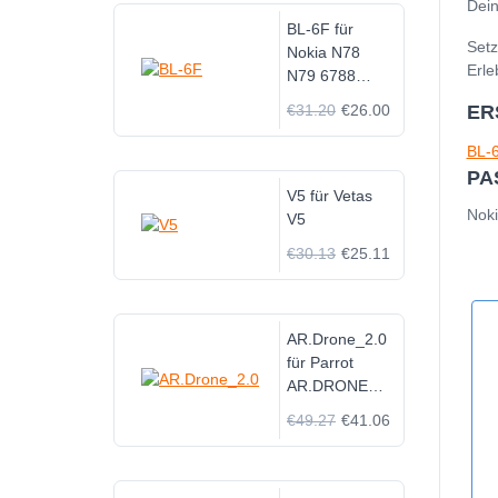
Dein
BL-6F für
Setz
Nokia N78
Erle
N79 6788
6788I N95
€31.20
€26.00
ER
BL-
PA
V5 für Vetas
Nok
V5
€30.13
€25.11
AR.Drone_2.0
für Parrot
AR.DRONE
2.0 & 1.0
€49.27
€41.06
Quadricopter