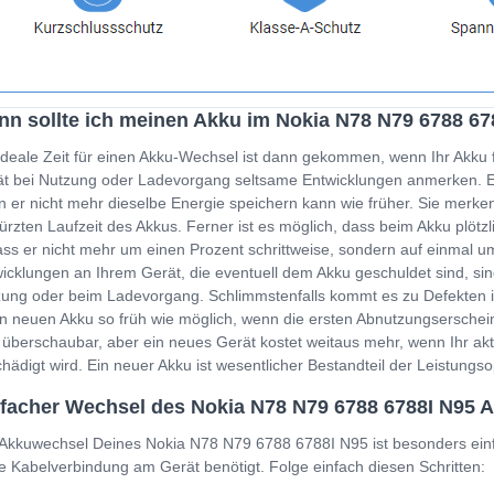
n sollte ich meinen Akku im Nokia N78 N79 6788 6
ideale Zeit für einen Akku-Wechsel ist dann gekommen, wenn Ihr Akku 
t bei Nutzung oder Ladevorgang seltsame Entwicklungen anmerken. Ein
 er nicht mehr dieselbe Energie speichern kann wie früher. Sie merken
ürzten Laufzeit des Akkus. Ferner ist es möglich, dass beim Akku plöt
ss er nicht mehr um einen Prozent schrittweise, sondern auf einmal um
icklungen an Ihrem Gerät, die eventuell dem Akku geschuldet sind, sin
ung oder beim Ladevorgang. Schlimmstenfalls kommt es zu Defekten i
n neuen Akku so früh wie möglich, wenn die ersten Abnutzungserschein
 überschaubar, aber ein neues Gerät kostet weitaus mehr, wenn Ihr a
hädigt wird. Ein neuer Akku ist wesentlicher Bestandteil der Leistung
facher Wechsel des Nokia N78 N79 6788 6788I N95 A
Akkuwechsel Deines Nokia N78 N79 6788 6788I N95 ist besonders einf
e Kabelverbindung am Gerät benötigt. Folge einfach diesen Schritten: