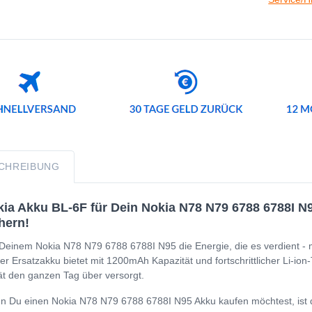
CHREIBUNG
ia Akku BL-6F für Dein Nokia N78 N79 6788 6788I N95
hern!
Deinem Nokia N78 N79 6788 6788I N95 die Energie, die es verdient -
er Ersatzakku bietet mit 1200mAh Kapazität und fortschrittlicher Li-ion
t den ganzen Tag über versorgt.
 Du einen Nokia N78 N79 6788 6788I N95 Akku kaufen möchtest, ist die