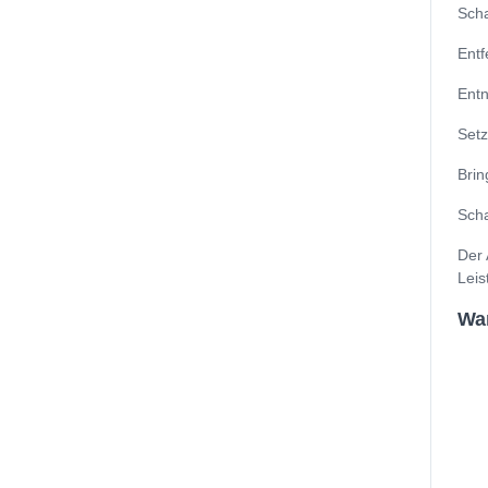
Scha
Entf
Entn
Setz
Brin
Scha
Der 
Leis
Wan