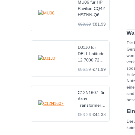
MU06 für HP
Pavilion CQ42
HSTNN-Q61C
593553-001
€98.39
€81.99
593554-001
Wan
Die 
DJ1J0 für
Gerä
DELL Latitude
wenn
12 7000 7280
verk
7480
soda
€86.39
€71.99
Entw
Nutz
eine
C12N1607 für
sind
Asus
besc
Transformer
Ein
Mini T102HA
€53.26
€44.38
T102HA-
Der 
GR012T
kein