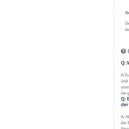
S
D
la
Q: 
A:Zu
und 
unsr
sie g
Q: 
der
A: A
die 
Stro