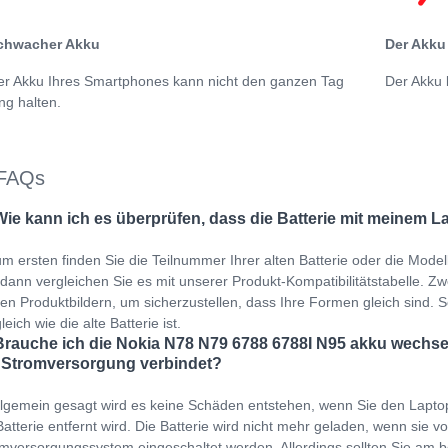
chwacher Akku
Der Akku 
er Akku Ihres Smartphones kann nicht den ganzen Tag
Der Akku 
ng halten.
FAQs
Wie kann ich es überprüfen, dass die Batterie mit meinem L
m ersten finden Sie die Teilnummer Ihrer alten Batterie oder die Mod
dann vergleichen Sie es mit unserer Produkt-Kompatibilitätstabelle. Zwei
en Produktbildern, um sicherzustellen, dass Ihre Formen gleich sind. 
leich wie die alte Batterie ist.
Brauche ich die Nokia N78 N79 6788 6788I N95 akku wechsel
 Stromversorgung verbindet?
llgemein gesagt wird es keine Schäden entstehen, wenn Sie den Lapto
Batterie entfernt wird. Die Batterie wird nicht mehr geladen, wenn sie v
mversorgungssystem eingeschaltet werden. Allerdings sollten Sie am b