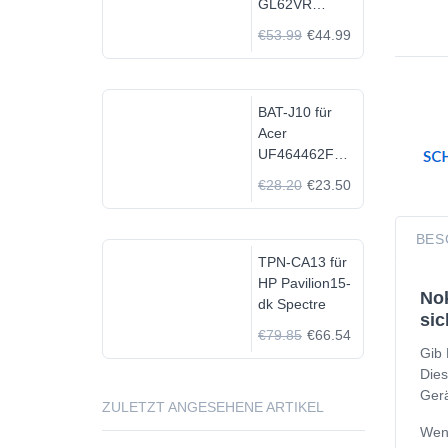
GL62VR
7FRX-1008 i7-
€53.99
€44.99
7700HQ GTX
1060
BAT-J10 für
Acer
UF464462F
1S2P
€28.20
€23.50
BES
TPN-CA13 für
HP Pavilion15-
Nok
dk Spectre
sic
€79.85
€66.54
Gib 
Dies
Gerä
ZULETZT ANGESEHENE ARTIKEL
Wenn