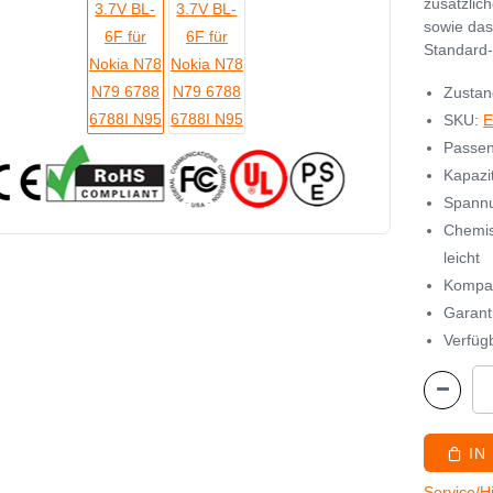
zusätzlic
sowie das
Standard-
Zustan
SKU:
E
Passen
Kapazi
Spannu
Chemis
leicht
Kompat
Garant
Verfügb
IN
Service/H