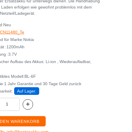
her Ersatzakku für unterwegs dienen. Die Handhabung
 Laden erfolgen wie gewohnt problemlos mit dem
Netzteil/Ladegerät.
d:Neu
CN11480_Te
d für Marke:Nokia
tät :1200mAh
ng :3.7V
cher Aufbau des Akkus: Li-ion , Wiederaufladbar,
ibles Modell:BL-6F
ie:1 Jahr Garantie und 30 Tage Geld zurück
arkeit:
Auf Lager.
 DEN WARENKORB
ilfe :info@bestenakku.com