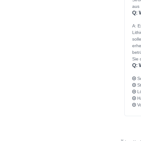
aus 
Q: 
A: E
Lith
soll
erhe
betr
Sie 
Q: 
Sc
St
Lö
Ha
Vo