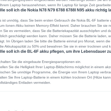
Ihrem Laptop herausnehmen, wenn Ihr Laptop für lange Zeit gearbeit
Wie soll ich die Nokia N78 N79 6788 6788I N95 akku richtig 
s ist unnötig, dass Sie beim ersten Gebrauch die Nokia BL-6F batterie
ium-Ionen-Akku keinen Memory-Effekt kennt. Daher brauchen Sie sie 
en Sie es vermeiden, dass Sie die Batteriekapazität ausschöpfen und dan
blich geschädigt werden kann. Daher müssen Sie die Batterie laden,
ägt. Im Übrigen laden Sie bitte die Batterie einmal pro Monat, wenn die 
die Akkukapazität zu 50% und bewahren Sie sie in einer trocknen und
Wie soll ich die BL-6F akku pflegen, um ihre Lebensdauer z
halten Sie die eingebaute Energiesparoptionen ein.
ellen Sie die Helligkeit Ihrer Laptop-Bildschirms möglichst in einem ak
schen Sie unnötige Programme, die Energie von Ihrem Laptop verbra
lten Sie Ihre Laptop-Batterie in einem kühlen trocknen Ort (Hitze kann
llständiges Entladen vermeiden.