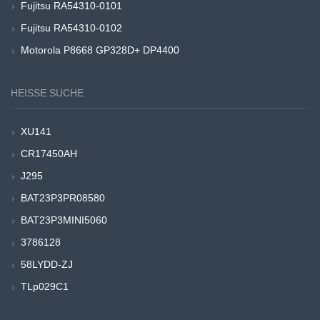
Fujitsu RA54310-0101
Fujitsu RA54310-0102
Motorola P8668 GP328D+ DP4400
HEISSE SUCHE
XU141
CR17450AH
J295
BAT23P3PR08580
BAT23P3MINI5060
3786128
58LYDD-ZJ
TLp029C1