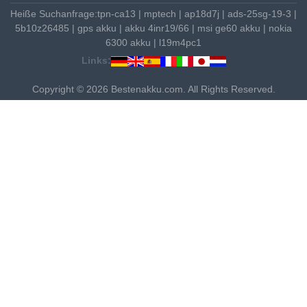
Heiße Suchanfrage:
tpn-ca13
|
mptech
|
ap18d7j
|
ads-25sg-19-3
|
5b10z26485
|
gps akku
|
akku 4inr19/66
|
msi ge60 akku
|
nokia
6300 akku
|
l19m4pc1
Links:
Copyright © 2026 Bestenakku.com. All Rights Reserved.