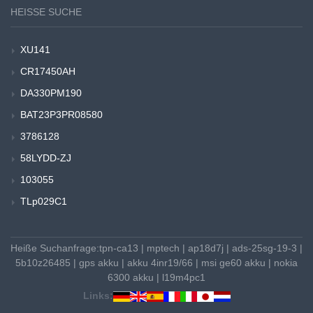
HEISSE SUCHE
XU141
CR17450AH
DA330PM190
BAT23P3PR08580
3786128
58LYDD-ZJ
103055
TLp029C1
Heiße Suchanfrage:
tpn-ca13
|
mptech
|
ap18d7j
|
ads-25sg-19-3
|
5b10z26485
|
gps akku
|
akku 4inr19/66
|
msi ge60 akku
|
nokia
6300 akku
|
l19m4pc1
Links: