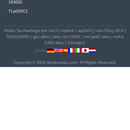
103055
TLp029C1
Heiße Suchanfrage:
tpn-ca13
|
mptech
|
ap18d7j
|
ads-25sg-19-3
|
5b10z26485
|
gps akku
|
akku 4inr19/66
|
msi ge60 akku
|
nokia
6300 akku
|
l19m4pc1
Links:
Copyright © 2026 Bestenakku.com. All Rights Reserved.