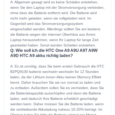
A: Allgemein gesagt wird es keine Schäden entstehen,
wenn Sie den Laptop mit der Stromversorgung verbinden,
ohne dass die Batterie entfernt wird. Die Batterie wird
nicht mehr geladen, wenn sie vollgeladen wird. Im
Gegenteil wird das Stromversorgungssystem
eingeschaltet werden. Allerdings sollten Sie am bestens
die Batterie wegen der internen Überhitze aus Ihrem
Laptop herausnehmen, wenn Ihr Laptop für lange Zeit
gearbeitet haben. Sonst würden Schäden entstehen.
Q: Wie soll ich die HTC One A9 A9U A9T A9W
A9D HTC A9 akku richtig laden?
A: Es ist unnötig, dass Sie beim ersten Gebrauch die HTC
B2PQ9100 batterie wechseln wechseln für 12 Stunden
laden, da der Lithium-Ionen-Akku keinen Memory-Effekt
kennt. Daher brauchen Sie sie nur normal zu laden und
zu entladen. Außerdem sollen Sie es vermeiden, dass Sie
die Batteriekapazität ausschöpfen und dann die Batterie
laden, weil dadurch Ihre Batterie erheblich geschädigt
werden kann. Daher müssen Sie die Batterie laden, wenn
die verbleibende Akkuladung nahezu 10-20% beträgt. Im
Übrigen laden Sie bitte die Batterie einmal pro Monat,