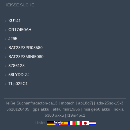
HEISSE SUCHE
XU141
CR17450AH
J295
BAT23P3PR08580
BAT23P3MINI5060
3786128
58LYDD-ZJ
TLp029C1
Heiße Suchanfrage:
tpn-ca13
|
mptech
|
ap18d7j
|
ads-25sg-19-3
|
5b10z26485
|
gps akku
|
akku 4inr19/66
|
msi ge60 akku
|
nokia
6300 akku
|
l19m4pc1
Links: