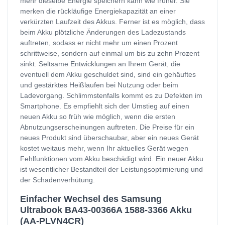
mehr dieselbe Energie speichern kann wie früher. Sie
merken die rückläufige Energiekapazität an einer
verkürzten Laufzeit des Akkus. Ferner ist es möglich, dass
beim Akku plötzliche Änderungen des Ladezustands
auftreten, sodass er nicht mehr um einen Prozent
schrittweise, sondern auf einmal um bis zu zehn Prozent
sinkt. Seltsame Entwicklungen an Ihrem Gerät, die
eventuell dem Akku geschuldet sind, sind ein gehäuftes
und gestärktes Heißlaufen bei Nutzung oder beim
Ladevorgang. Schlimmstenfalls kommt es zu Defekten im
Smartphone. Es empfiehlt sich der Umstieg auf einen
neuen Akku so früh wie möglich, wenn die ersten
Abnutzungserscheinungen auftreten. Die Preise für ein
neues Produkt sind überschaubar, aber ein neues Gerät
kostet weitaus mehr, wenn Ihr aktuelles Gerät wegen
Fehlfunktionen vom Akku beschädigt wird. Ein neuer Akku
ist wesentlicher Bestandteil der Leistungsoptimierung und
der Schadenverhütung.
Einfacher Wechsel des Samsung
Ultrabook BA43-00366A 1588-3366 Akku
(AA-PLVN4CR)