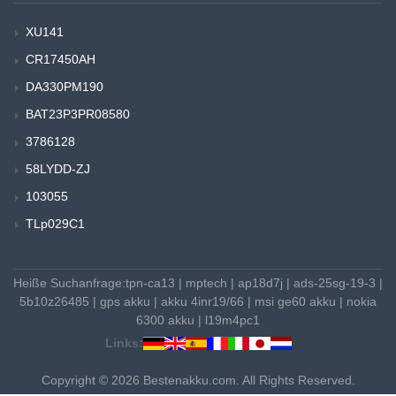
XU141
CR17450AH
DA330PM190
BAT23P3PR08580
3786128
58LYDD-ZJ
103055
TLp029C1
Heiße Suchanfrage:
tpn-ca13
|
mptech
|
ap18d7j
|
ads-25sg-19-3
|
5b10z26485
|
gps akku
|
akku 4inr19/66
|
msi ge60 akku
|
nokia
6300 akku
|
l19m4pc1
Links:
Copyright © 2026 Bestenakku.com. All Rights Reserved.