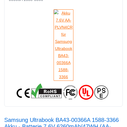
Samsung Ultrabook BA43-00366A 1588-3366
Akku - Batterie 7.6V 6260mAh/47WH (AA-