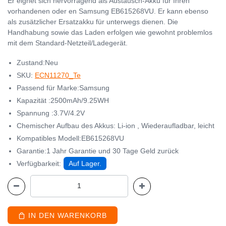
Er eignet sich hervorragend als Austausch-Akku für Ihren
vorhandenen oder en Samsung EB615268VU. Er kann ebenso
als zusätzlicher Ersatzakku für unterwegs dienen. Die
Handhabung sowie das Laden erfolgen wie gewohnt problemlos
mit dem Standard-Netzteil/Ladegerät.
Zustand:Neu
SKU:
ECN11270_Te
Passend für Marke:Samsung
Kapazität :2500mAh/9.25WH
Spannung :3.7V/4.2V
Chemischer Aufbau des Akkus: Li-ion , Wiederaufladbar, leicht
Kompatibles Modell:EB615268VU
Garantie:1 Jahr Garantie und 30 Tage Geld zurück
Verfügbarkeit:
Auf Lager.
IN DEN WARENKORB