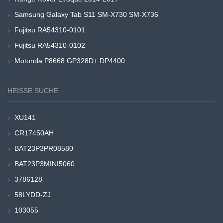
Samsung Galaxy Tab S11 SM-X730 SM-X736
Fujitsu RA54310-0101
Fujitsu RA54310-0102
Motorola P8668 GP328D+ DP4400
HEISSE SUCHE
XU141
CR17450AH
BAT23P3PR08580
BAT23P3MINI5060
3786128
58LYDD-ZJ
103055