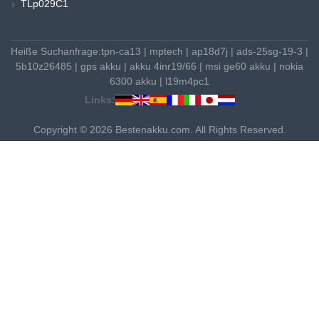
TLp029C1
Heiße Suchanfrage:
tpn-ca13
|
mptech
|
ap18d7j
|
ads-25sg-19-3
|
5b10z26485
|
gps akku
|
akku 4inr19/66
|
msi ge60 akku
|
nokia
6300 akku
|
l19m4pc1
Links:
Copyright © 2026 Bestenakku.com. All Rights Reserved.