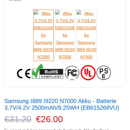
Samsung I889 I9220 N7000 Akku - Batterie
3.7V/4.2V 2500mAh/9.25WH (EB615268VU)
€31.20
€26.00