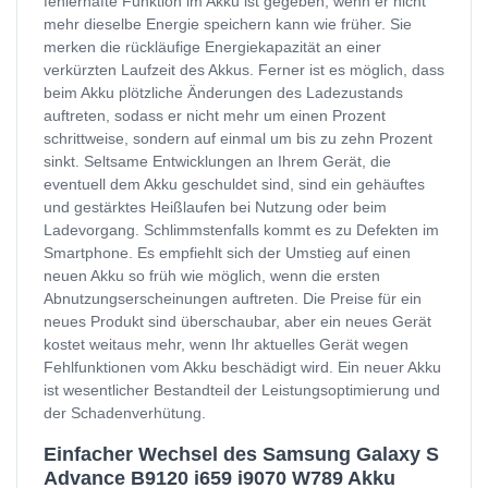
fehlerhafte Funktion im Akku ist gegeben, wenn er nicht
mehr dieselbe Energie speichern kann wie früher. Sie
merken die rückläufige Energiekapazität an einer
verkürzten Laufzeit des Akkus. Ferner ist es möglich, dass
beim Akku plötzliche Änderungen des Ladezustands
auftreten, sodass er nicht mehr um einen Prozent
schrittweise, sondern auf einmal um bis zu zehn Prozent
sinkt. Seltsame Entwicklungen an Ihrem Gerät, die
eventuell dem Akku geschuldet sind, sind ein gehäuftes
und gestärktes Heißlaufen bei Nutzung oder beim
Ladevorgang. Schlimmstenfalls kommt es zu Defekten im
Smartphone. Es empfiehlt sich der Umstieg auf einen
neuen Akku so früh wie möglich, wenn die ersten
Abnutzungserscheinungen auftreten. Die Preise für ein
neues Produkt sind überschaubar, aber ein neues Gerät
kostet weitaus mehr, wenn Ihr aktuelles Gerät wegen
Fehlfunktionen vom Akku beschädigt wird. Ein neuer Akku
ist wesentlicher Bestandteil der Leistungsoptimierung und
der Schadenverhütung.
Einfacher Wechsel des Samsung Galaxy S
Advance B9120 i659 i9070 W789 Akku