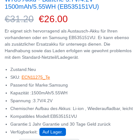
1500mAh/5.55WH (EB535151VU)
€31.20
€26.00
Er eignet sich hervorragend als Austausch-Akku für Ihren
vorhandenen oder en Samsung EB535151VU. Er kann ebenso
als zusätzlicher Ersatzakku für unterwegs dienen. Die
Handhabung sowie das Laden erfolgen wie gewohnt problemlos
mit dem Standard-Netzteil/Ladegerät.
Zustand:Neu
SKU:
ECN11275_Te
Passend für Marke:Samsung
Kapazität :1500mAh/5.55WH
Spannung :3.7V/4.2V
Chemischer Aufbau des Akkus: Li-ion , Wiederaufladbar, leicht
Kompatibles Modell:EB535151VU
Garantie:1 Jahr Garantie und 30 Tage Geld zurück
Verfügbarkeit:
Auf Lager.