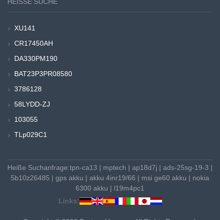
HEISSE SUCHE
XU141
CR17450AH
DA330PM190
BAT23P3PR08580
3786128
58LYDD-ZJ
103055
TLp029C1
Heiße Suchanfrage:
tpn-ca13
|
mptech
|
ap18d7j
|
ads-25sg-19-3
|
5b10z26485
|
gps akku
|
akku 4inr19/66
|
msi ge60 akku
|
nokia
6300 akku
|
l19m4pc1
Links: