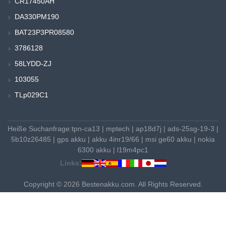
CR17450AH
DA330PM190
BAT23P3PR08580
3786128
58LYDD-ZJ
103055
TLp029C1
Heiße Suchanfrage:
tpn-ca13
|
mptech
|
ap18d7j
|
ads-25sg-19-3
|
5b10z26485
|
gps akku
|
akku 4inr19/66
|
msi ge60 akku
|
nokia
6300 akku
|
l19m4pc1
Links:
Copyright © 2026 Bestenakku.com. All Rights Reserved.