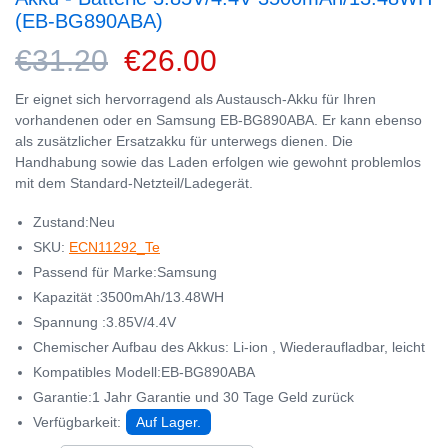
(EB-BG890ABA)
€31.20
€26.00
Er eignet sich hervorragend als Austausch-Akku für Ihren
vorhandenen oder en Samsung EB-BG890ABA. Er kann ebenso
als zusätzlicher Ersatzakku für unterwegs dienen. Die
Handhabung sowie das Laden erfolgen wie gewohnt problemlos
mit dem Standard-Netzteil/Ladegerät.
Zustand:Neu
SKU:
ECN11292_Te
Passend für Marke:Samsung
Kapazität :3500mAh/13.48WH
Spannung :3.85V/4.4V
Chemischer Aufbau des Akkus: Li-ion , Wiederaufladbar, leicht
Kompatibles Modell:EB-BG890ABA
Garantie:1 Jahr Garantie und 30 Tage Geld zurück
Verfügbarkeit:
Auf Lager.