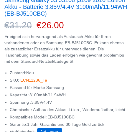
Samsung Galaxy J5 J5108 j5109 2016 Edition
Akku - Batterie 3.85V/4.4V 3100mAh/11.94WH
(EB-BJ510CBC)
€31.20
€26.00
Er eignet sich hervorragend als Austausch-Akku für Ihren
vorhandenen oder en Samsung EB-BJ510CBC. Er kann ebenso
als zusätzlicher Ersatzakku für unterwegs dienen. Die
Handhabung sowie das Laden erfolgen wie gewohnt problemlos
mit dem Standard-Netzteil/Ladegerät.
Zustand:Neu
SKU:
ECN11236_Te
Passend für Marke:Samsung
Kapazität :3100mAh/11.94WH
Spannung :3.85V/4.4V
Chemischer Aufbau des Akkus: Li-ion , Wiederaufladbar, leicht
Kompatibles Modell:EB-BJ510CBC
Garantie:1 Jahr Garantie und 30 Tage Geld zurück
Verfügbarkeit:
Auf Lager.