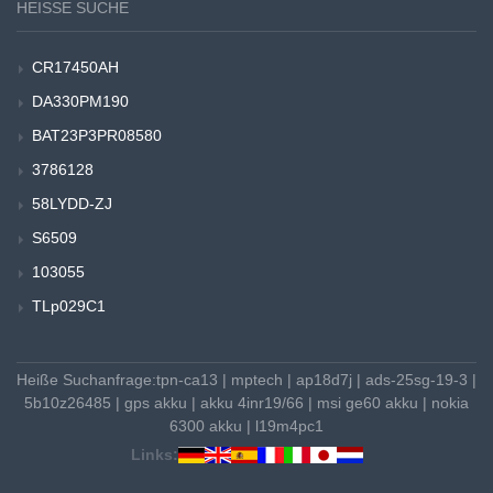
HEISSE SUCHE
CR17450AH
DA330PM190
BAT23P3PR08580
3786128
58LYDD-ZJ
S6509
103055
TLp029C1
Heiße Suchanfrage:
tpn-ca13
|
mptech
|
ap18d7j
|
ads-25sg-19-3
|
5b10z26485
|
gps akku
|
akku 4inr19/66
|
msi ge60 akku
|
nokia
6300 akku
|
l19m4pc1
Links: