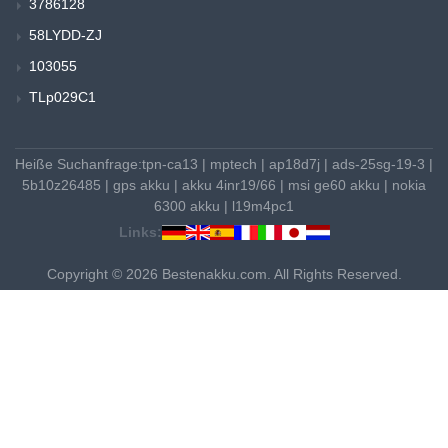
3786128
58LYDD-ZJ
103055
TLp029C1
Heiße Suchanfrage:
tpn-ca13
|
mptech
|
ap18d7j
|
ads-25sg-19-3
|
5b10z26485
|
gps akku
|
akku 4inr19/66
|
msi ge60 akku
|
nokia
6300 akku
|
l19m4pc1
Links:
Copyright © 2026 Bestenakku.com. All Rights Reserved.