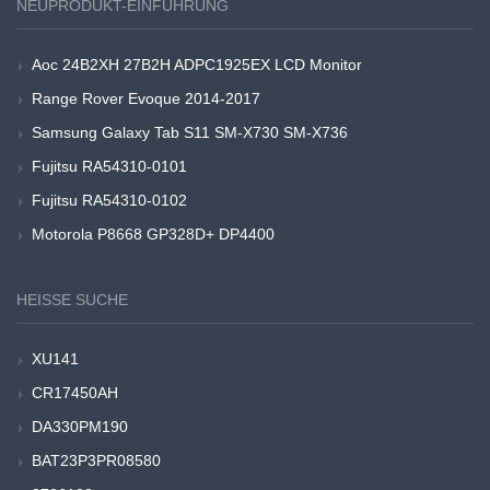
NEUPRODUKT-EINFÜHRUNG
Aoc 24B2XH 27B2H ADPC1925EX LCD Monitor
Range Rover Evoque 2014-2017
Samsung Galaxy Tab S11 SM-X730 SM-X736
Fujitsu RA54310-0101
Fujitsu RA54310-0102
Motorola P8668 GP328D+ DP4400
HEISSE SUCHE
XU141
CR17450AH
DA330PM190
BAT23P3PR08580