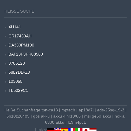
HEISSE SUCHE
XU141
CR17450AH
DA330PM190
BAT23P3PR08580
3786128
58LYDD-ZJ
103055
TLp029C1
Heiße Suchanfrage:
tpn-ca13
|
mptech
|
ap18d7j
|
ads-25sg-19-3
|
5b10z26485
|
gps akku
|
akku 4inr19/66
|
msi ge60 akku
|
nokia
6300 akku
|
l19m4pc1
Links: