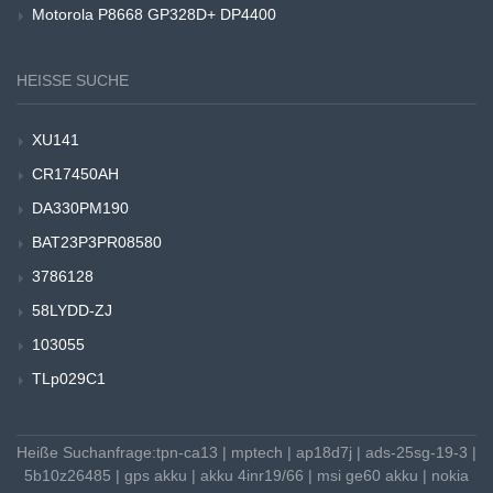
Motorola P8668 GP328D+ DP4400
HEISSE SUCHE
XU141
CR17450AH
DA330PM190
BAT23P3PR08580
3786128
58LYDD-ZJ
103055
TLp029C1
Heiße Suchanfrage:
tpn-ca13
|
mptech
|
ap18d7j
|
ads-25sg-19-3
|
5b10z26485
|
gps akku
|
akku 4inr19/66
|
msi ge60 akku
|
nokia