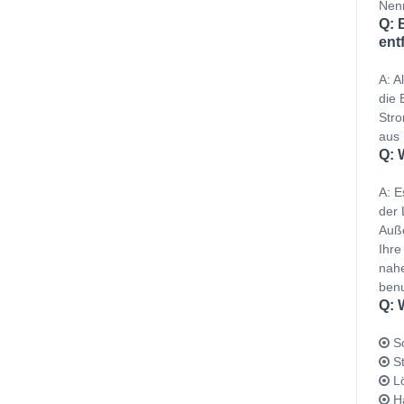
Nenn
Q: 
ent
A: A
die 
Stro
aus 
Q: 
A: E
der 
Auße
Ihre
nahe
benu
Q: 
Sc
St
Lö
Ha