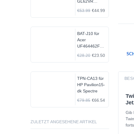
GL62VR
7FRX-1008 i7-
€53.99
€44.99
7700HQ GTX
1060
BAT-J10 für
Acer
UF464462F
1S2P
€28.20
€23.50
TPN-CA13 für
BES
HP Pavilion15-
dk Spectre
Tw
€79.85
€66.54
Jet
Gib 
Twin
ZULETZT ANGESEHENE ARTIKEL
fort