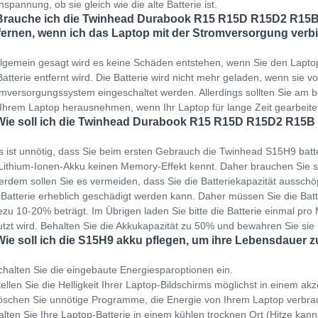
spannung, ob sie gleich wie die alte Batterie ist.
Brauche ich die Twinhead Durabook R15 R15D R15D2 R15
fernen, wenn ich das Laptop mit der Stromversorgung verb
llgemein gesagt wird es keine Schäden entstehen, wenn Sie den Lapto
Batterie entfernt wird. Die Batterie wird nicht mehr geladen, wenn sie v
mversorgungssystem eingeschaltet werden. Allerdings sollten Sie am b
Ihrem Laptop herausnehmen, wenn Ihr Laptop für lange Zeit gearbeit
Wie soll ich die Twinhead Durabook R15 R15D R15D2 R15B
s ist unnötig, dass Sie beim ersten Gebrauch die Twinhead S15H9 batt
Lithium-Ionen-Akku keinen Memory-Effekt kennt. Daher brauchen Sie s
rdem sollen Sie es vermeiden, dass Sie die Batteriekapazität ausschöp
 Batterie erheblich geschädigt werden kann. Daher müssen Sie die Bat
zu 10-20% beträgt. Im Übrigen laden Sie bitte die Batterie einmal pro M
tzt wird. Behalten Sie die Akkukapazität zu 50% und bewahren Sie sie
Wie soll ich die S15H9 akku pflegen, um ihre Lebensdauer z
halten Sie die eingebaute Energiesparoptionen ein.
ellen Sie die Helligkeit Ihrer Laptop-Bildschirms möglichst in einem ak
schen Sie unnötige Programme, die Energie von Ihrem Laptop verbra
lten Sie Ihre Laptop-Batterie in einem kühlen trocknen Ort (Hitze kann