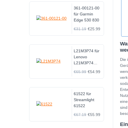
361-00121-00
für Garmin
Edge 530 830
€31.19
€25.99
Wa
we
L21M3P74 für
Lenovo
Die 
L21M3P74
Gerä
SB11F28677
wenn
€65.99
€54.99
SB11F28680
verk
soda
Entw
61522 für
Nutz
Streamlight
eine
61522
sind
besc
€67.19
€55.99
Ei