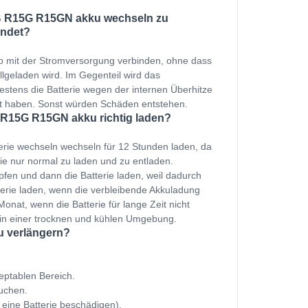
B R15G R15GN akku wechseln zu
indet?
p mit der Stromversorgung verbinden, ohne dass
ollgeladen wird. Im Gegenteil wird das
estens die Batterie wegen der internen Überhitze
et haben. Sonst würden Schäden entstehen.
 R15G R15GN akku richtig laden?
erie wechseln wechseln für 12 Stunden laden, da
ie nur normal zu laden und zu entladen.
fen und dann die Batterie laden, weil dadurch
terie laden, wenn die verbleibende Akkuladung
onat, wenn die Batterie für lange Zeit nicht
 in einer trocknen und kühlen Umgebung.
u verlängern?
zeptablen Bereich.
uchen.
 eine Batterie beschädigen).