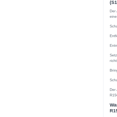
(S
Der 
eine
Scha
Entf
Entn
Set
richt
Brin
Scha
Der 
R15G
Wa
R1