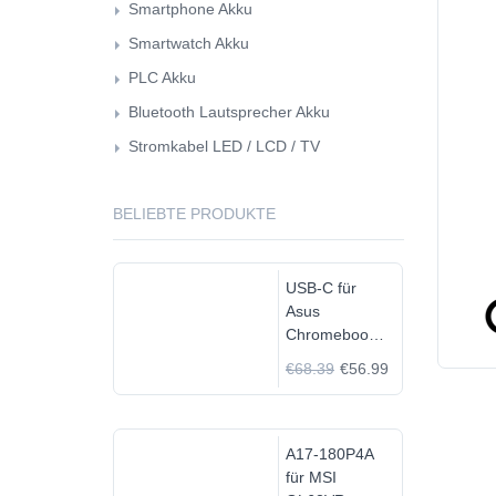
Smartphone Akku
Smartwatch Akku
PLC Akku
Bluetooth Lautsprecher Akku
Stromkabel LED / LCD / TV
BELIEBTE PRODUKTE
USB-C für
Asus
Chromebook
C523N
€68.39
€56.99
C523NA-
DH02
A17-180P4A
für MSI