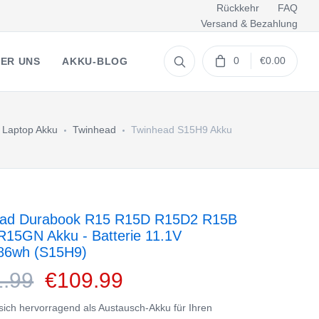
Rückkehr
FAQ
Versand & Bezahlung
0
€0.00
ER UNS
AKKU-BLOG
Laptop Akku
Twinhead
Twinhead S15H9 Akku
ead Durabook R15 R15D R15D2 R15B
15GN Akku - Batterie 11.1V
86wh (S15H9)
1.99
€109.99
 sich hervorragend als Austausch-Akku für Ihren