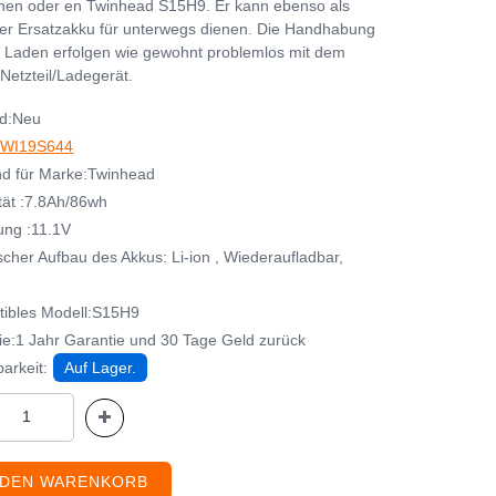
nen oder en Twinhead S15H9. Er kann ebenso als
her Ersatzakku für unterwegs dienen. Die Handhabung
 Laden erfolgen wie gewohnt problemlos mit dem
Netzteil/Ladegerät.
d:Neu
WI19S644
d für Marke:Twinhead
tät :7.8Ah/86wh
ng :11.1V
cher Aufbau des Akkus: Li-ion , Wiederaufladbar,
ibles Modell:S15H9
ie:1 Jahr Garantie und 30 Tage Geld zurück
arkeit:
Auf Lager.
 DEN WARENKORB