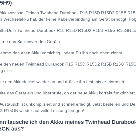
15H9)
Akkuwechsel Deines Twinhead Durabook R15 R15D R15D2 R15B R15G 
n Wechselakku hat, der keine Kabelverbindung am Gerät benötigt. Folg
lte Dein Twinhead Durabook R15 R15D R15D2 R15B R15G R15GN aus u
erne das Backcover des Geräts.
ehme den alten Akku vorsichtig, indem Du ihn nach oben ziehst.
ze den neuen Twinhead Durabook R15 R15D R15D2 R15B R15G R15GN A
ig sitzt.
ge den Akkudeckel wieder an und drücke ihn fest, bis er einrastet.
lte das Gerät ein und überprüfe, ob der neue Akku korrekt funktioniert.
Austausch ist unkompliziert und schnell erledigt. Jetzt bestellen u
 R15GN wieder auf volle Leistung bringen!
nn tausche ich den Akku meines Twinhead Durabo
5GN aus?