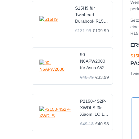
Wen
S15H9 für
perf
Twinhead
Setz
Durabook R15
eine
R15D R15D2
€131.99
€109.99
R15
R15B R15G
R15GN
ER
90-
S15
N6APW2000
PA
für Asus A52F
Twi
X58L A53E
€40.79
€33.99
N17908 V85
P2150-4S2P-
XWDLS für
Xiaomi 1C 1T
S10 S20
€49.18
€40.98
B101CN
STYTJ01ZHM