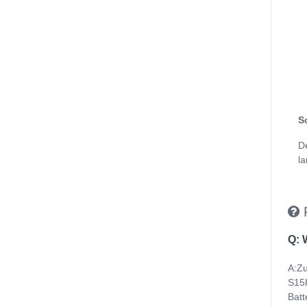
S
D
la
Q: 
A:Zu
S15H
Batt