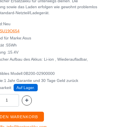
zlicher Ersatzakku für unterwegs dienen. Die
ng sowie das Laden erfolgen wie gewohnt problemlos
tandard-Netzteil/Ladegerät.
d:Neu
SU19O654
d für Marke:Asus
tät :55Wh
ng :15.4V
cher Aufbau des Akkus: Li-ion , Wiederaufladbar,
ibles Modell:0B200-02900000
ie:1 Jahr Garantie und 30 Tage Geld zurück
arkeit:
Auf Lager.
 DEN WARENKORB
ilfe :info@bestenakku.com