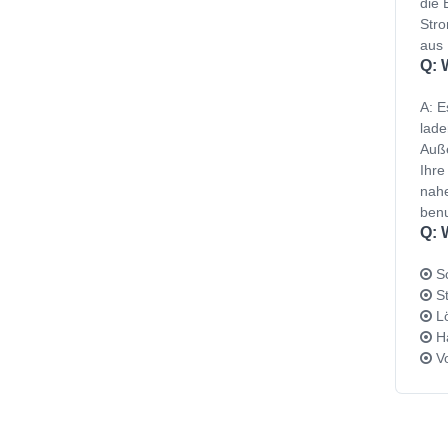
die 
Stro
aus 
Q: 
A: E
lade
Auße
Ihre
nahe
benu
Q: 
Sc
St
Lö
Ha
Vo