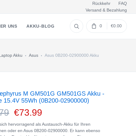
Rückkehr
FAQ
Versand & Bezahlung
0
€0.00
ER UNS
AKKU-BLOG
Laptop Akku
Asus
Asus 0B200-02900000 Akku
Zephyrus M GM501G GM501GS Akku -
ie 15.4V 55Wh (0B200-02900000)
79
€73.99
 sich hervorragend als Austausch-Akku für Ihren
nen oder en Asus 0B200-02900000. Er kann ebenso