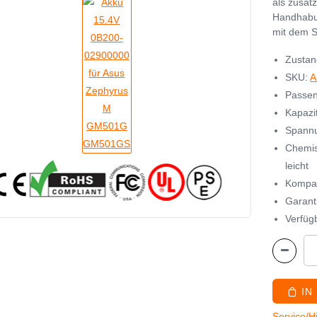
als zusät
Handhabu
mit dem S
Zustan
SKU:
A
Passen
Kapazi
Spannu
Chemis
leicht
Kompat
Garant
Verfügb
IN
Service/H