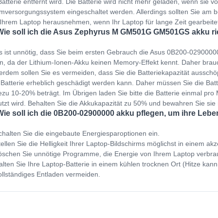
Batterie entfernt wird. Die Batterie wird nicht mehr geladen, wenn sie v
mversorgungssystem eingeschaltet werden. Allerdings sollten Sie am b
Ihrem Laptop herausnehmen, wenn Ihr Laptop für lange Zeit gearbeit
Wie soll ich die Asus Zephyrus M GM501G GM501GS akku ri
s ist unnötig, dass Sie beim ersten Gebrauch die Asus 0B200-0290000
n, da der Lithium-Ionen-Akku keinen Memory-Effekt kennt. Daher brauc
rdem sollen Sie es vermeiden, dass Sie die Batteriekapazität ausschöp
 Batterie erheblich geschädigt werden kann. Daher müssen Sie die Bat
zu 10-20% beträgt. Im Übrigen laden Sie bitte die Batterie einmal pro M
tzt wird. Behalten Sie die Akkukapazität zu 50% und bewahren Sie sie
Wie soll ich die 0B200-02900000 akku pflegen, um ihre Leb
halten Sie die eingebaute Energiesparoptionen ein.
ellen Sie die Helligkeit Ihrer Laptop-Bildschirms möglichst in einem ak
schen Sie unnötige Programme, die Energie von Ihrem Laptop verbra
lten Sie Ihre Laptop-Batterie in einem kühlen trocknen Ort (Hitze kann
llständiges Entladen vermeiden.