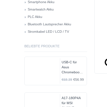
Smartphone Akku
Smartwatch Akku
PLC Akku
Bluetooth Lautsprecher Akku
Stromkabel LED / LCD / TV
BELIEBTE PRODUKTE
USB-C für
Asus
Chromebook
C523N
€68.39
€56.99
C523NA-
DH02
A17-180P4A
für MSI