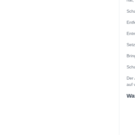
hat,
Scha
Entf
Entn
Setz
Brin
Scha
Der 
auf 
Wa