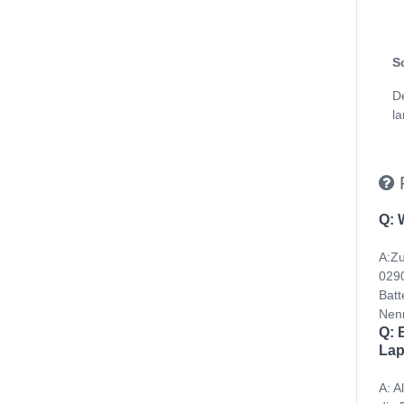
S
D
la
Q: 
A:Zu
0290
Batt
Nenn
Q: 
Lap
A: A