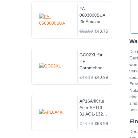
FA-
0603000SUA
für Amazon
Fire TV
€52.50
€43.75
Streaming
Wa
Media Player
16W RE54WE
Die 
GG02XL für
Gerä
HP
wenn
Chromebook
verk
Enterprise
€49.19
€40.99
soda
x360 11 G4
Entw
EE HSTNN-
Nutz
OB1X
eine
AP16A4K für
sind
Acer SF113-
besc
31 AO1-132
NE132
Ei
€76.79
€63.99
Der 