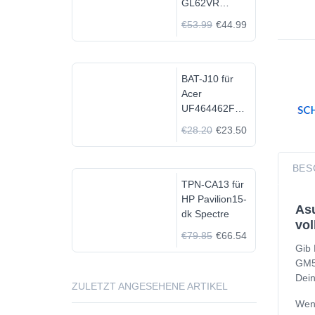
GL62VR
7FRX-1008 i7-
€53.99
€44.99
7700HQ GTX
1060
BAT-J10 für
Acer
UF464462F
1S2P
€28.20
€23.50
BES
TPN-CA13 für
HP Pavilion15-
As
dk Spectre
vol
€79.85
€66.54
Gib 
GM50
Dein
ZULETZT ANGESEHENE ARTIKEL
Wenn