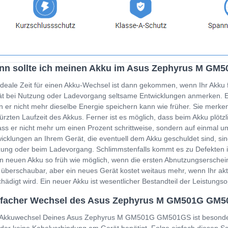
nn sollte ich meinen Akku im Asus Zephyrus M G
ideale Zeit für einen Akku-Wechsel ist dann gekommen, wenn Ihr Akku 
t bei Nutzung oder Ladevorgang seltsame Entwicklungen anmerken. Ein
 er nicht mehr dieselbe Energie speichern kann wie früher. Sie merken
ürzten Laufzeit des Akkus. Ferner ist es möglich, dass beim Akku plöt
ss er nicht mehr um einen Prozent schrittweise, sondern auf einmal um
icklungen an Ihrem Gerät, die eventuell dem Akku geschuldet sind, sin
ung oder beim Ladevorgang. Schlimmstenfalls kommt es zu Defekten i
n neuen Akku so früh wie möglich, wenn die ersten Abnutzungserschein
 überschaubar, aber ein neues Gerät kostet weitaus mehr, wenn Ihr a
hädigt wird. Ein neuer Akku ist wesentlicher Bestandteil der Leistung
nfacher Wechsel des Asus Zephyrus M GM501G GM5
Akkuwechsel Deines Asus Zephyrus M GM501G GM501GS ist besonders