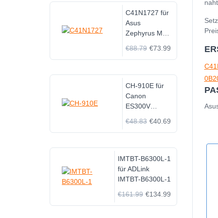
naht
C41N1727 für
Setz
Asus
Prei
Zephyrus M
GM501G
€88.79
€73.99
ER
GM501GS
C41
0B2
CH-910E für
PA
Canon
ES300V
Asu
ES4000
€48.83
€40.69
ES410V
ES420V ES50
ES5000
ES520A ES55
IMTBT-B6300L-1
für ADLink
IMTBT-B6300L-1
€161.99
€134.99