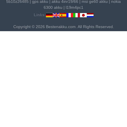
5b10z26485
|
gps akku
|
akku 4inr19/66
|
msi ge60 akku
|
nokia
6300 akku
|
l19m4pc1
Links:
Copyright © 2026 Bestenakku.com. All Rights Reserved.