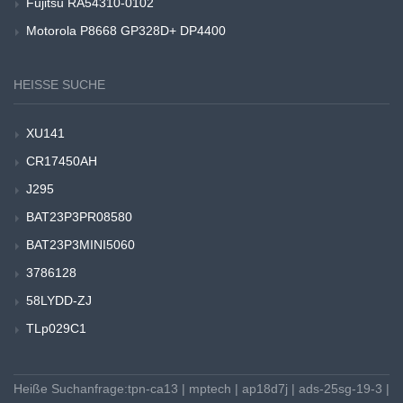
Fujitsu RA54310-0102
Motorola P8668 GP328D+ DP4400
HEISSE SUCHE
XU141
CR17450AH
J295
BAT23P3PR08580
BAT23P3MINI5060
3786128
58LYDD-ZJ
TLp029C1
Heiße Suchanfrage:
tpn-ca13
|
mptech
|
ap18d7j
|
ads-25sg-19-3
|