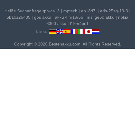
Heiße Suchanfrage:
tpn-ca13
|
mptech
|
ap18d7j
|
ads-25sg-19-3
|
5b10z26485
|
gps akku
|
akku 4inr19/66
|
msi ge60 akku
|
nokia
6300 akku
|
l19m4pc1
Links:
Copyright © 2026 Bestenakku.com. All Rights Reserved.