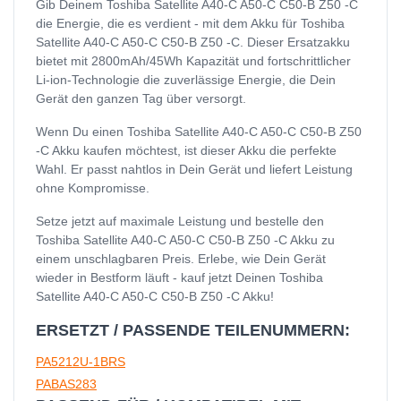
Gib Deinem Toshiba Satellite A40-C A50-C C50-B Z50 -C
die Energie, die es verdient - mit dem Akku für Toshiba
Satellite A40-C A50-C C50-B Z50 -C. Dieser Ersatzakku
bietet mit 2800mAh/45Wh Kapazität und fortschrittlicher
Li-ion-Technologie die zuverlässige Energie, die Dein
Gerät den ganzen Tag über versorgt.
Wenn Du einen Toshiba Satellite A40-C A50-C C50-B Z50
-C Akku kaufen möchtest, ist dieser Akku die perfekte
Wahl. Er passt nahtlos in Dein Gerät und liefert Leistung
ohne Kompromisse.
Setze jetzt auf maximale Leistung und bestelle den
Toshiba Satellite A40-C A50-C C50-B Z50 -C Akku zu
einem unschlagbaren Preis. Erlebe, wie Dein Gerät
wieder in Bestform läuft - kauf jetzt Deinen Toshiba
Satellite A40-C A50-C C50-B Z50 -C Akku!
ERSETZT / PASSENDE TEILENUMMERN:
PA5212U-1BRS
PABAS283