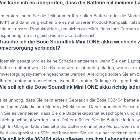
Wie kann ich es überprüfen, dass die Batterie mit meinem L
m ersten finden Sie die Teilnummer Ihrer alten Batterie oder die Mod
04“) und dann vergleichen Sie es mit unserer Produkt-Kompatibilitätstab
erie mit unsren Produktbildern, um sicherzustellen, dass Ihre Formen gl
spannung, ob sie gleich wie die alte Batterie ist.
Brauche ich die Bose Soundlink Mini I ONE akku wechseln z
omversorgung verbindet?
llgemein gesagt wird es keine Schäden entstehen, wenn Sie den Lapto
Batterie entfernt wird. Die Batterie wird nicht mehr geladen, wenn sie v
mversorgungssystem eingeschaltet werden. Allerdings sollten Sie am b
Ihrem Laptop herausnehmen, wenn Ihr Laptop für lange Zeit gearbeit
Wie soll ich die Bose Soundlink Mini I ONE akku richtig lade
s ist unnötig, dass Sie beim ersten Gebrauch die Bose 063404 batteri
ium-Ionen-Akku keinen Memory-Effekt kennt. Daher brauchen Sie sie 
en Sie es vermeiden, dass Sie die Batteriekapazität ausschöpfen und dan
blich geschädigt werden kann. Daher müssen Sie die Batterie laden,
ägt. Im Übrigen laden Sie bitte die Batterie einmal pro Monat, wenn die 
die Akkukapazität zu 50% und bewahren Sie sie in einer trocknen und
Wie soll ich die 063404 akku pflegen, um ihre Lebensdauer 