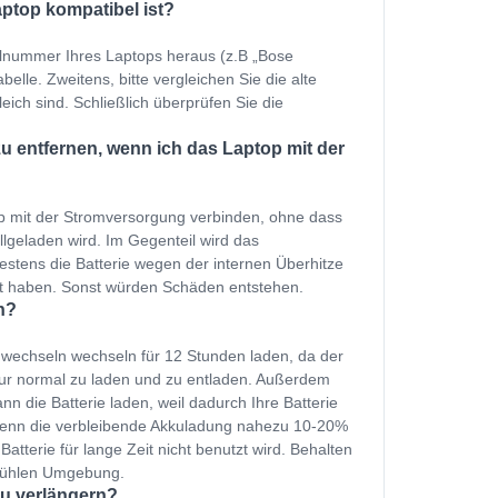
aptop kompatibel ist?
ellnummer Ihres Laptops heraus (z.B „Bose
elle. Zweitens, bitte vergleichen Sie die alte
eich sind. Schließlich überprüfen Sie die
u entfernen, wenn ich das Laptop mit der
p mit der Stromversorgung verbinden, ohne dass
ollgeladen wird. Im Gegenteil wird das
estens die Batterie wegen der internen Überhitze
et haben. Sonst würden Schäden entstehen.
n?
e wechseln wechseln für 12 Stunden laden, da der
nur normal zu laden und zu entladen. Außerdem
n die Batterie laden, weil dadurch Ihre Batterie
 wenn die verbleibende Akkuladung nahezu 10-20%
Batterie für lange Zeit nicht benutzt wird. Behalten
 kühlen Umgebung.
zu verlängern?