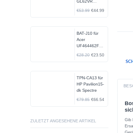
GL62VR
7FRX-1008 i7-
€53.99
€44.99
7700HQ GTX
1060
BAT-J10 für
Acer
UF464462F
1S2P
€28.20
€23.50
TPN-CA13 für
HP Pavilion15-
BES
dk Spectre
€79.85
€66.54
Bos
sic
Gib 
ZULETZT ANGESEHENE ARTIKEL
Ersa
Gerä