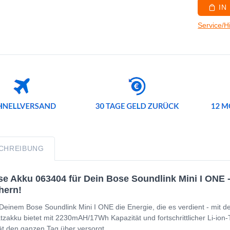
IN
Service/H
CHREIBUNG
e Akku 063404 für Dein Bose Soundlink Mini I ONE - 
hern!
Deinem Bose Soundlink Mini I ONE die Energie, die es verdient - mit d
tzakku bietet mit 2230mAH/17Wh Kapazität und fortschrittlicher Li-ion-
t den ganzen Tag über versorgt.