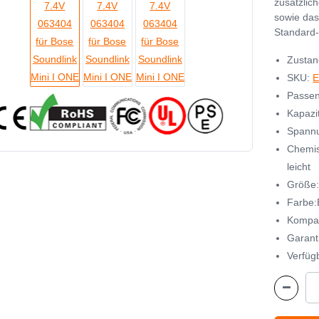
zusätzlic
sowie das
Standard-
Zustan
SKU:
E
Passen
Kapazi
Spannu
Chemis
leicht
Größe
Farbe:
Kompat
Garant
Verfügb