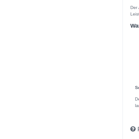
Der 
Leis
Wan
S
D
la