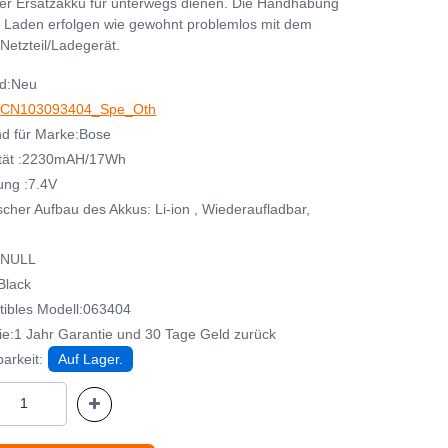
her Ersatzakku für unterwegs dienen. Die Handhabung
 Laden erfolgen wie gewohnt problemlos mit dem
Netzteil/Ladegerät.
d:Neu
CN103093404_Spe_Oth
d für Marke:Bose
tät :2230mAH/17Wh
ng :7.4V
cher Aufbau des Akkus: Li-ion , Wiederaufladbar,
:NULL
Black
ibles Modell:063404
ie:1 Jahr Garantie und 30 Tage Geld zurück
arkeit:
Auf Lager.