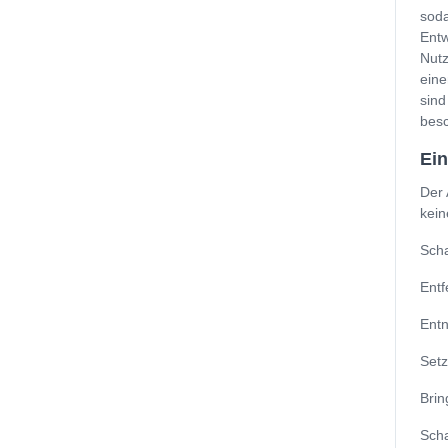
soda
Entw
Nutz
eine
sind
besc
Ein
Der 
kein
Scha
Entf
Entn
Setz
Brin
Scha