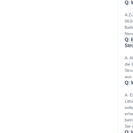
Q: 
A:Zu
0634
Batt
Nenn
Q: 
Str
A: A
die 
Stro
aus 
Q: 
A: E
Lith
soll
erhe
betr
Sie 
Q: 