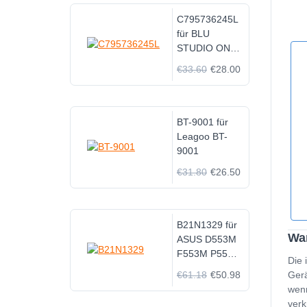
C795736245L
für BLU
STUDIO ONE
S0110UU
€33.60
€28.00
BT-9001 für
Leagoo BT-
9001
€31.80
€26.50
B21N1329 für
Wan
ASUS D553M
F553M P553
Die 
P553MA X453
€61.18
€50.98
Gerä
wenn
verk