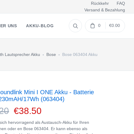
Rückkehr
FAQ
Versand & Bezahlung
0
€0.00
ER UNS
AKKU-BLOG
th Lautsprecher Akku
Bose
Bose 063404 Akku
oundlink Mini I ONE Akku - Batterie
2230mAH/17Wh (063404)
20
€38.50
 sich hervorragend als Austausch-Akku für Ihren
en oder en Bose 063404. Er kann ebenso als