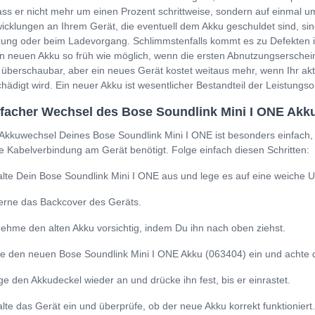
ss er nicht mehr um einen Prozent schrittweise, sondern auf einmal um
icklungen an Ihrem Gerät, die eventuell dem Akku geschuldet sind, sin
ung oder beim Ladevorgang. Schlimmstenfalls kommt es zu Defekten i
n neuen Akku so früh wie möglich, wenn die ersten Abnutzungserschein
 überschaubar, aber ein neues Gerät kostet weitaus mehr, wenn Ihr a
hädigt wird. Ein neuer Akku ist wesentlicher Bestandteil der Leistung
facher Wechsel des Bose Soundlink Mini I ONE Akku
Akkuwechsel Deines Bose Soundlink Mini I ONE ist besonders einfach,
e Kabelverbindung am Gerät benötigt. Folge einfach diesen Schritten:
lte Dein Bose Soundlink Mini I ONE aus und lege es auf eine weiche U
erne das Backcover des Geräts.
ehme den alten Akku vorsichtig, indem Du ihn nach oben ziehst.
e den neuen Bose Soundlink Mini I ONE Akku (063404) ein und achte dara
ge den Akkudeckel wieder an und drücke ihn fest, bis er einrastet.
lte das Gerät ein und überprüfe, ob der neue Akku korrekt funktioniert.