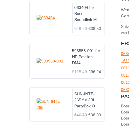
063404 für
Wenn
Bose
Gerä
Soundlink Mini
I ONE
Setz
€46.20
€38.50
wie 
ER
593553-001 für
063
HP Pavilion
161
DM4
061
€115.49
€96.24
061
061
063
SUN-INTE-
PA
265 für JBL
PartyBox On-
Bose
The-Go
Bose
€46.79
€38.99
Speaker
Bose
Bose