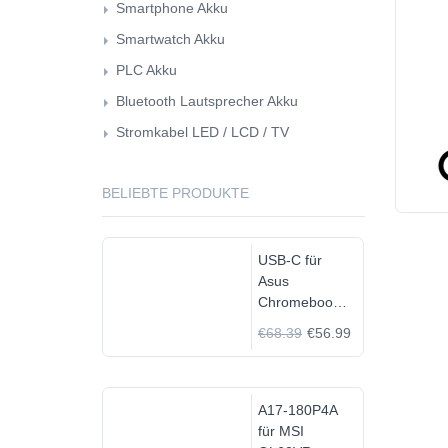
Smartphone Akku
Smartwatch Akku
PLC Akku
Bluetooth Lautsprecher Akku
Stromkabel LED / LCD / TV
BELIEBTE PRODUKTE
USB-C für
Asus
Chromebook
C523N
€68.39
€56.99
C523NA-
DH02
A17-180P4A
für MSI