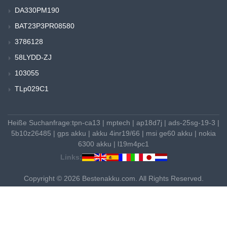
DA330PM190
BAT23P3PR08580
3786128
58LYDD-ZJ
103055
TLp029C1
Heiße Suchanfrage:
tpn-ca13
|
mptech
|
ap18d7j
|
ads-25sg-19-3
|
5b10z26485
|
gps akku
|
akku 4inr19/66
|
msi ge60 akku
|
nokia
6300 akku
|
l19m4pc1
Links:
Copyright © 2026 Bestenakku.com. All Rights Reserved.