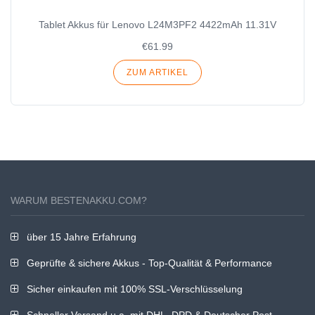
Tablet Akkus für Lenovo L24M3PF2 4422mAh 11.31V
€61.99
ZUM ARTIKEL
WARUM BESTENAKKU.COM?
über 15 Jahre Erfahrung
Geprüfte & sichere Akkus - Top-Qualität & Performance
Sicher einkaufen mit 100% SSL-Verschlüsselung
Schneller Versand u.a. mit DHL, DPD & Deutscher Post