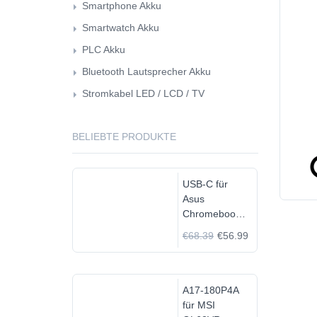
Smartphone Akku
Smartwatch Akku
PLC Akku
Bluetooth Lautsprecher Akku
Stromkabel LED / LCD / TV
BELIEBTE PRODUKTE
USB-C für
Asus
Chromebook
C523N
€68.39
€56.99
C523NA-
DH02
A17-180P4A
für MSI