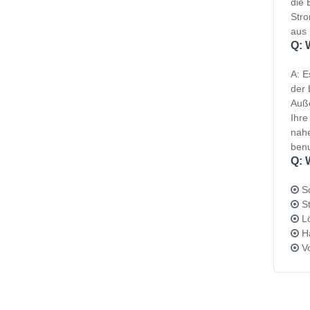
die 
Stro
aus 
Q: 
A: E
der 
Auße
Ihre
nahe
benu
Q: 
Sc
St
Lö
Ha
Vo