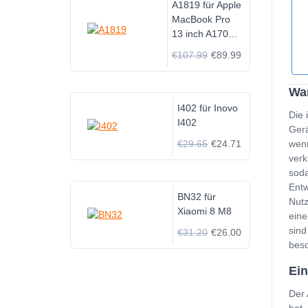
A1819 für Apple
MacBook Pro
13 inch A1706
2016
€107.99
€89.99
Wan
I402 für Inovo
Die 
I402
Gerä
€29.65
€24.71
wenn
verk
soda
Entw
BN32 für
Nutz
Xiaomi 8 M8
eine
sind
€31.20
€26.00
besc
Ein
Der 