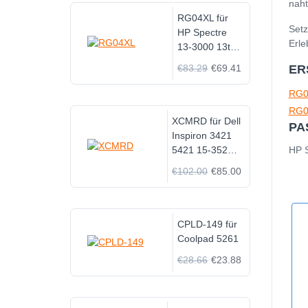
naht
RG04XL für
Setz
HP Spectre
Erle
13-3000 13t-
3000 series
€83.29
€69.41
ER
RG0
RG0
XCMRD für Dell
PA
Inspiron 3421
5421 15-3521
HP S
5521 3721
€102.00
€85.00
CPLD-149 für
Coolpad 5261
€28.66
€23.88