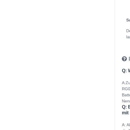
S
D
la
Q: 
A:Zu
RG04
Batt
Nenn
Q: 
mit
A: A