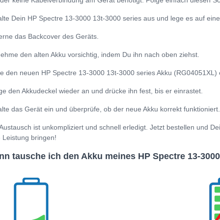
 der keine Kabelverbindung am Gerät benötigt. Folge einfach diesen Sch
lte Dein HP Spectre 13-3000 13t-3000 series aus und lege es auf eine
erne das Backcover des Geräts.
ehme den alten Akku vorsichtig, indem Du ihn nach oben ziehst.
e den neuen HP Spectre 13-3000 13t-3000 series Akku (RG04051XL) ein 
ge den Akkudeckel wieder an und drücke ihn fest, bis er einrastet.
lte das Gerät ein und überprüfe, ob der neue Akku korrekt funktioniert.
Austausch ist unkompliziert und schnell erledigt. Jetzt bestellen und 
e Leistung bringen!
n tausche ich den Akku meines HP Spectre 13-3000 