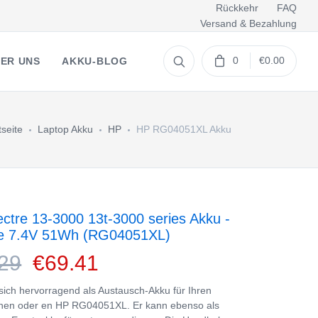
Rückkehr
FAQ
Versand & Bezahlung
0
€0.00
ER UNS
AKKU-BLOG
tseite
Laptop Akku
HP
HP RG04051XL Akku
ctre 13-3000 13t-3000 series Akku -
ie 7.4V 51Wh (RG04051XL)
29
€69.41
 sich hervorragend als Austausch-Akku für Ihren
nen oder en HP RG04051XL. Er kann ebenso als