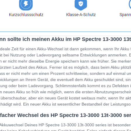
n sollte ich meinen Akku im HP Spectre 13-3000 13
ideale Zeit für einen Akku-Wechsel ist dann gekommen, wenn Ihr Akku 
t bei Nutzung oder Ladevorgang seltsame Entwicklungen anmerken. Ein
 er nicht mehr dieselbe Energie speichern kann wie früher. Sie merken
ürzten Laufzeit des Akkus. Ferner ist es möglich, dass beim Akku plöt
ss er nicht mehr um einen Prozent schrittweise, sondern auf einmal um
icklungen an Ihrem Gerät, die eventuell dem Akku geschuldet sind, sin
ung oder beim Ladevorgang. Schlimmstenfalls kommt es zu Defekten i
n neuen Akku so früh wie möglich, wenn die ersten Abnutzungserschein
 überschaubar, aber ein neues Gerät kostet weitaus mehr, wenn Ihr a
hädigt wird. Ein neuer Akku ist wesentlicher Bestandteil der Leistung
facher Wechsel des HP Spectre 13-3000 13t-3000 se
Akkuwechsel Deines HP Spectre 13-3000 13t-3000 series ist besonder