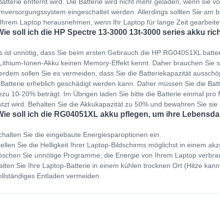
Batterie entfernt wird. Die Batterie wird nicht mehr geladen, wenn sie v
mversorgungssystem eingeschaltet werden. Allerdings sollten Sie am b
Ihrem Laptop herausnehmen, wenn Ihr Laptop für lange Zeit gearbeit
Wie soll ich die HP Spectre 13-3000 13t-3000 series akku ric
s ist unnötig, dass Sie beim ersten Gebrauch die HP RG04051XL batte
Lithium-Ionen-Akku keinen Memory-Effekt kennt. Daher brauchen Sie s
rdem sollen Sie es vermeiden, dass Sie die Batteriekapazität ausschöp
 Batterie erheblich geschädigt werden kann. Daher müssen Sie die Bat
zu 10-20% beträgt. Im Übrigen laden Sie bitte die Batterie einmal pro M
tzt wird. Behalten Sie die Akkukapazität zu 50% und bewahren Sie sie
Wie soll ich die RG04051XL akku pflegen, um ihre Lebensda
halten Sie die eingebaute Energiesparoptionen ein.
ellen Sie die Helligkeit Ihrer Laptop-Bildschirms möglichst in einem ak
schen Sie unnötige Programme, die Energie von Ihrem Laptop verbra
lten Sie Ihre Laptop-Batterie in einem kühlen trocknen Ort (Hitze kann
llständiges Entladen vermeiden.