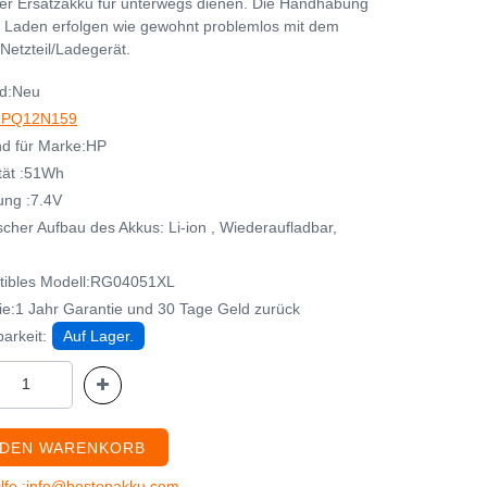
her Ersatzakku für unterwegs dienen. Die Handhabung
 Laden erfolgen wie gewohnt problemlos mit dem
Netzteil/Ladegerät.
d:Neu
HPQ12N159
d für Marke:HP
tät :51Wh
ng :7.4V
cher Aufbau des Akkus: Li-ion , Wiederaufladbar,
ibles Modell:RG04051XL
ie:1 Jahr Garantie und 30 Tage Geld zurück
arkeit:
Auf Lager.
 DEN WARENKORB
ilfe :info@bestenakku.com