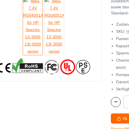
zusätzlic
sowie das
Standard-
Zustan
SKU:
Passen
Kapazi
Spannu
Chemis
leicht
Kompat
Garant
Verfügb
IN
Service/H