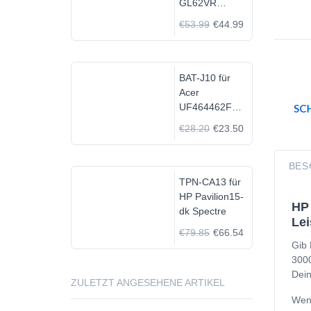
GL62VR
7FRX-1008 i7-
€53.99
€44.99
7700HQ GTX
1060
BAT-J10 für
Acer
UF464462F
1S2P
€28.20
€23.50
BES
TPN-CA13 für
HP Pavilion15-
HP 
dk Spectre
Lei
€79.85
€66.54
Gib 
3000
Dein
ZULETZT ANGESEHENE ARTIKEL
Wenn