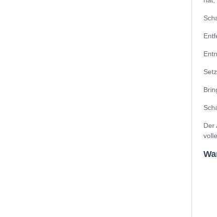
hat,
Scha
Entf
Entn
Setz
Brin
Scha
Der 
voll
Wan