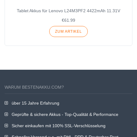
Tablet Akkus für Lenovo L24M3PF2 4422mAh 11.31V
€61.99
ZUM ARTIKEL
WARUM BESTENAKKU.COM?
über 15 Jahre Erfahrung
Geprüfte & sichere Akkus - Top-Qualität & Performance
Sicher einkaufen mit 100% SSL-Verschlüsselung
Schneller Versand u.a. mit DHL, DPD & Deutscher Post