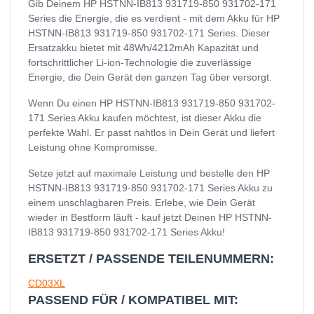
Gib Deinem HP HSTNN-IB813 931719-850 931702-171
Series die Energie, die es verdient - mit dem Akku für HP
HSTNN-IB813 931719-850 931702-171 Series. Dieser
Ersatzakku bietet mit 48Wh/4212mAh Kapazität und
fortschrittlicher Li-ion-Technologie die zuverlässige
Energie, die Dein Gerät den ganzen Tag über versorgt.
Wenn Du einen HP HSTNN-IB813 931719-850 931702-
171 Series Akku kaufen möchtest, ist dieser Akku die
perfekte Wahl. Er passt nahtlos in Dein Gerät und liefert
Leistung ohne Kompromisse.
Setze jetzt auf maximale Leistung und bestelle den HP
HSTNN-IB813 931719-850 931702-171 Series Akku zu
einem unschlagbaren Preis. Erlebe, wie Dein Gerät
wieder in Bestform läuft - kauf jetzt Deinen HP HSTNN-
IB813 931719-850 931702-171 Series Akku!
ERSETZT / PASSENDE TEILENUMMERN:
CD03XL
PASSEND FÜR / KOMPATIBEL MIT: