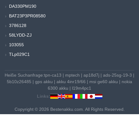
DA330PM190
BAT23P3PR08580
3786128
58LYDD-ZJ
103055
TLp029C1
Heiße Suchanfrage:
tpn-ca13
|
mptech
|
ap18d7j
|
ads-25sg-19-3
|
5b10z26485
|
gps akku
|
akku 4inr19/66
|
msi ge60 akku
|
nokia
6300 akku
|
l19m4pc1
Links:
Copyright © 2026 Bestenakku.com. All Rights Reserved.