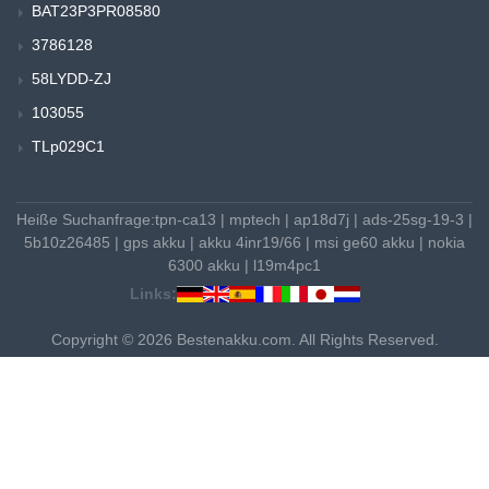
BAT23P3PR08580
3786128
58LYDD-ZJ
103055
TLp029C1
Heiße Suchanfrage:
tpn-ca13
|
mptech
|
ap18d7j
|
ads-25sg-19-3
|
5b10z26485
|
gps akku
|
akku 4inr19/66
|
msi ge60 akku
|
nokia
6300 akku
|
l19m4pc1
Links:
Copyright © 2026 Bestenakku.com. All Rights Reserved.