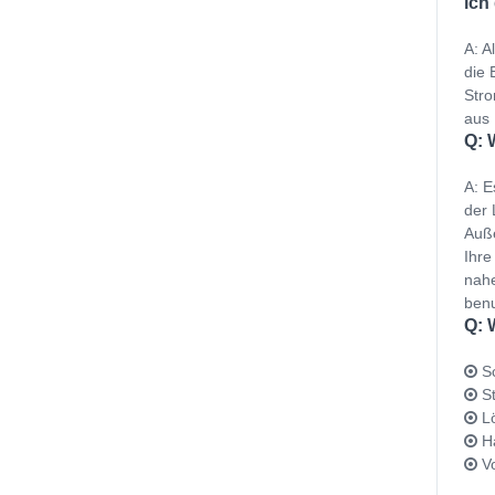
ich
A: A
die 
Stro
aus 
Q: 
A: E
der 
Auße
Ihre
nahe
benu
Q: 
Sc
St
Lö
Ha
Vo