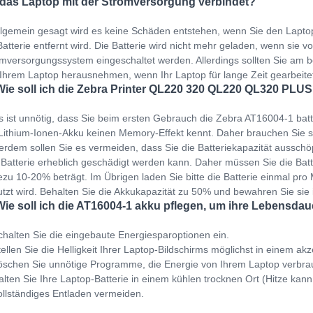
 das Laptop mit der Stromversorgung verbindet?
llgemein gesagt wird es keine Schäden entstehen, wenn Sie den Lapto
Batterie entfernt wird. Die Batterie wird nicht mehr geladen, wenn sie v
mversorgungssystem eingeschaltet werden. Allerdings sollten Sie am b
Ihrem Laptop herausnehmen, wenn Ihr Laptop für lange Zeit gearbeit
Wie soll ich die Zebra Printer QL220 320 QL220 QL320 PLUS
s ist unnötig, dass Sie beim ersten Gebrauch die Zebra AT16004-1 bat
Lithium-Ionen-Akku keinen Memory-Effekt kennt. Daher brauchen Sie s
rdem sollen Sie es vermeiden, dass Sie die Batteriekapazität ausschöp
 Batterie erheblich geschädigt werden kann. Daher müssen Sie die Bat
zu 10-20% beträgt. Im Übrigen laden Sie bitte die Batterie einmal pro M
tzt wird. Behalten Sie die Akkukapazität zu 50% und bewahren Sie sie
Wie soll ich die AT16004-1 akku pflegen, um ihre Lebensdau
halten Sie die eingebaute Energiesparoptionen ein.
ellen Sie die Helligkeit Ihrer Laptop-Bildschirms möglichst in einem ak
schen Sie unnötige Programme, die Energie von Ihrem Laptop verbra
lten Sie Ihre Laptop-Batterie in einem kühlen trocknen Ort (Hitze kann
llständiges Entladen vermeiden.