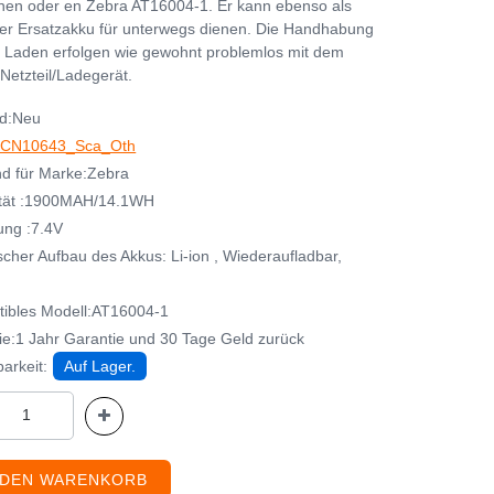
en oder en Zebra AT16004-1. Er kann ebenso als
her Ersatzakku für unterwegs dienen. Die Handhabung
 Laden erfolgen wie gewohnt problemlos mit dem
Netzteil/Ladegerät.
d:Neu
CN10643_Sca_Oth
d für Marke:Zebra
tät :1900MAH/14.1WH
ng :7.4V
cher Aufbau des Akkus: Li-ion , Wiederaufladbar,
ibles Modell:AT16004-1
ie:1 Jahr Garantie und 30 Tage Geld zurück
arkeit:
Auf Lager.
 DEN WARENKORB