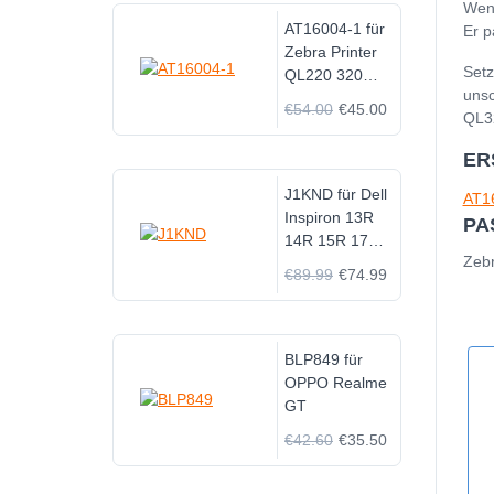
Wenn
AT16004-1 für
Er p
Zebra Printer
Setz
QL220 320
unsc
QL220 QL320
€54.00
€45.00
QL3
PLUS Spare
ER
J1KND für Dell
AT1
Inspiron 13R
PA
14R 15R 17R
Zeb
N4050 N7010
€89.99
€74.99
0J1KND
BLP849 für
OPPO Realme
GT
€42.60
€35.50