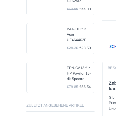
GL62VR
7FRX-1008 i7-
€53.99
€44.99
7700HQ GTX
1060
BAT-J10 für
Acer
UF464462F
1S2P
€28.20
€23.50
TPN-CA13 für
BES
HP Pavilion15-
dk Spectre
Zeb
€79.85
€66.54
kau
Gib 
Prin
ZULETZT ANGESEHENE ARTIKEL
Li-i