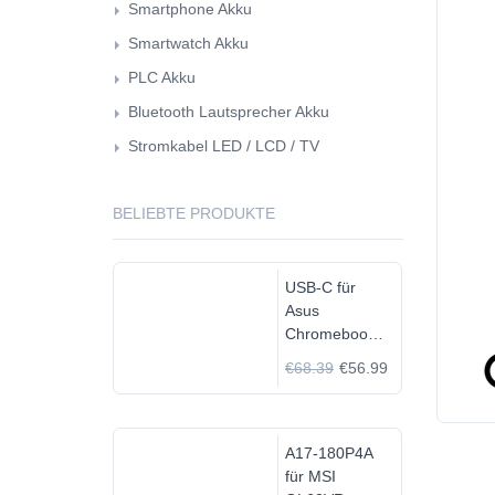
Smartphone Akku
Smartwatch Akku
PLC Akku
Bluetooth Lautsprecher Akku
Stromkabel LED / LCD / TV
BELIEBTE PRODUKTE
USB-C für
Asus
Chromebook
C523N
€68.39
€56.99
C523NA-
DH02
A17-180P4A
für MSI