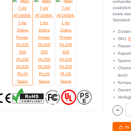
vorhanden
zusätzlic
sowie das
Standard-
Zustan
SKU:
E
Passen
Kapazi
Spannu
Chemis
leicht
Kompat
Garant
Verfügb
IN