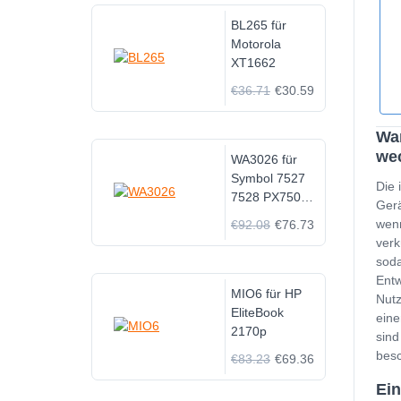
BL265 für
Motorola
XT1662
€36.71
€30.59
Wan
we
WA3026 für
Symbol 7527
Die 
7528 PX750
Gerä
1073145-002
wenn
€92.08
€76.73
verk
soda
Entw
MIO6 für HP
Nutz
EliteBook
eine
2170p
sind
besc
€83.23
€69.36
Ein