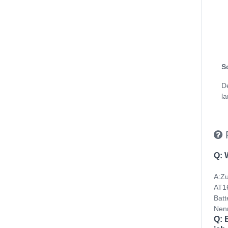
S
D
la
Q: 
A:Zu
AT16
Batt
Nenn
Q: 