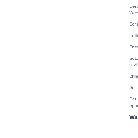
Der 
Wech
Scha
Entf
Entn
Setz
sitzt
Brin
Scha
Der 
Spar
Wan