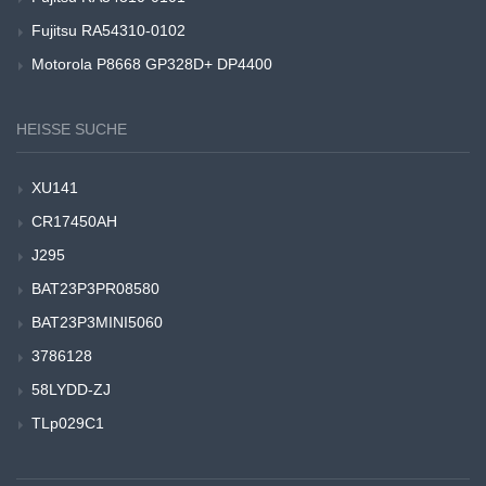
Fujitsu RA54310-0102
Motorola P8668 GP328D+ DP4400
HEISSE SUCHE
XU141
CR17450AH
J295
BAT23P3PR08580
BAT23P3MINI5060
3786128
58LYDD-ZJ
TLp029C1