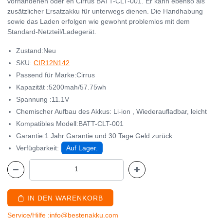
vorhandenen oder en Cirrus BATT-CLT-001. Er kann ebenso als
zusätzlicher Ersatzakku für unterwegs dienen. Die Handhabung
sowie das Laden erfolgen wie gewohnt problemlos mit dem
Standard-Netzteil/Ladegerät.
Zustand:Neu
SKU:
CIR12N142
Passend für Marke:Cirrus
Kapazität :5200mah/57.75wh
Spannung :11.1V
Chemischer Aufbau des Akkus: Li-ion , Wiederaufladbar, leicht
Kompatibles Modell:BATT-CLT-001
Garantie:1 Jahr Garantie und 30 Tage Geld zurück
Verfügbarkeit:
Auf Lager.
IN DEN WARENKORB
Service/Hilfe :info@bestenakku.com