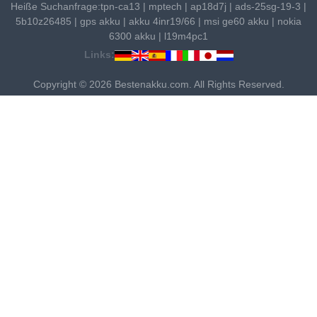
Heiße Suchanfrage:
tpn-ca13
|
mptech
|
ap18d7j
|
ads-25sg-19-3
|
5b10z26485
|
gps akku
|
akku 4inr19/66
|
msi ge60 akku
|
nokia
6300 akku
|
l19m4pc1
Links:
Copyright © 2026 Bestenakku.com. All Rights Reserved.