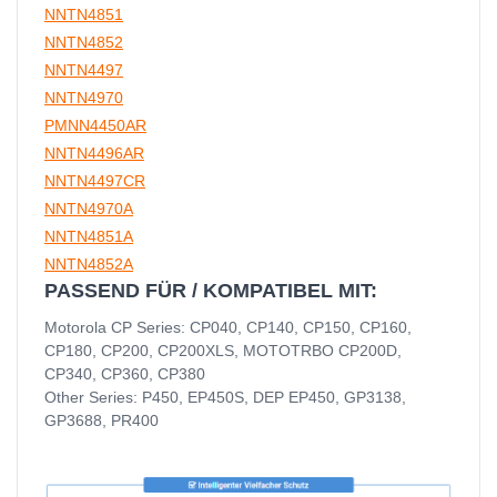
NNTN4851
NNTN4852
NNTN4497
NNTN4970
PMNN4450AR
NNTN4496AR
NNTN4497CR
NNTN4970A
NNTN4851A
NNTN4852A
PASSEND FÜR / KOMPATIBEL MIT:
Motorola CP Series: CP040, CP140, CP150, CP160,
CP180, CP200, CP200XLS, MOTOTRBO CP200D,
CP340, CP360, CP380
Other Series: P450, EP450S, DEP EP450, GP3138,
GP3688, PR400