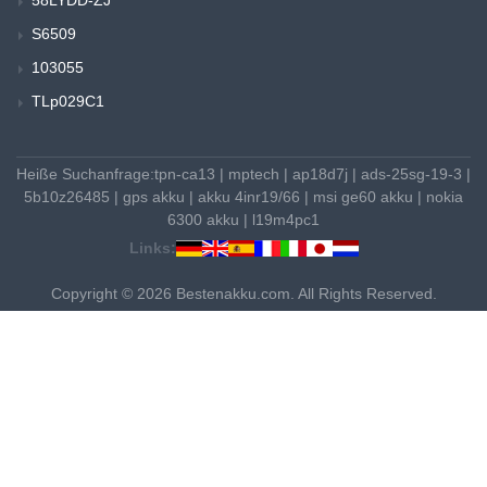
S6509
103055
TLp029C1
Heiße Suchanfrage:
tpn-ca13
|
mptech
|
ap18d7j
|
ads-25sg-19-3
|
5b10z26485
|
gps akku
|
akku 4inr19/66
|
msi ge60 akku
|
nokia
6300 akku
|
l19m4pc1
Links:
Copyright © 2026 Bestenakku.com. All Rights Reserved.