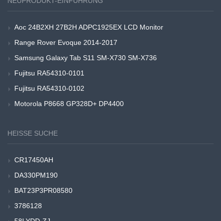
NEUPRODUKT-EINFÜHRUNG
Aoc 24B2XH 27B2H ADPC1925EX LCD Monitor
Range Rover Evoque 2014-2017
Samsung Galaxy Tab S11 SM-X730 SM-X736
Fujitsu RA54310-0101
Fujitsu RA54310-0102
Motorola P8668 GP328D+ DP4400
HEISSE SUCHE
CR17450AH
DA330PM190
BAT23P3PR08580
3786128
58LYDD-ZJ