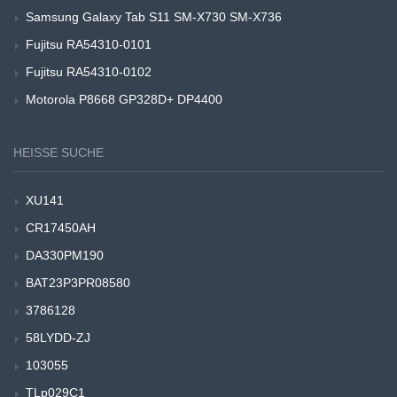
Samsung Galaxy Tab S11 SM-X730 SM-X736
Fujitsu RA54310-0101
Fujitsu RA54310-0102
Motorola P8668 GP328D+ DP4400
HEISSE SUCHE
XU141
CR17450AH
DA330PM190
BAT23P3PR08580
3786128
58LYDD-ZJ
103055
TLp029C1