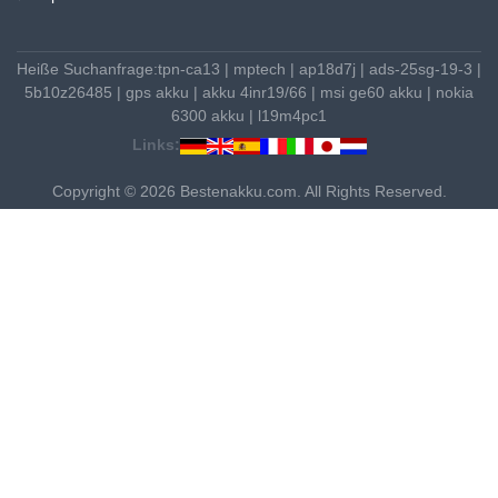
Heiße Suchanfrage:
tpn-ca13
|
mptech
|
ap18d7j
|
ads-25sg-19-3
|
5b10z26485
|
gps akku
|
akku 4inr19/66
|
msi ge60 akku
|
nokia
6300 akku
|
l19m4pc1
Links:
Copyright © 2026 Bestenakku.com. All Rights Reserved.